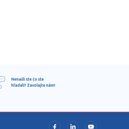
Ponu
Nenašli ste čo ste
mimo
hľadali? Zavolajte nám!
dopy
pros