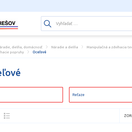
áradie, dielňa, domácnosť
Náradie a dielňa
Manipulačná a zdvíhacia te
íhacie popruhy
Oceľové
eľové
Reťaze
ZOR