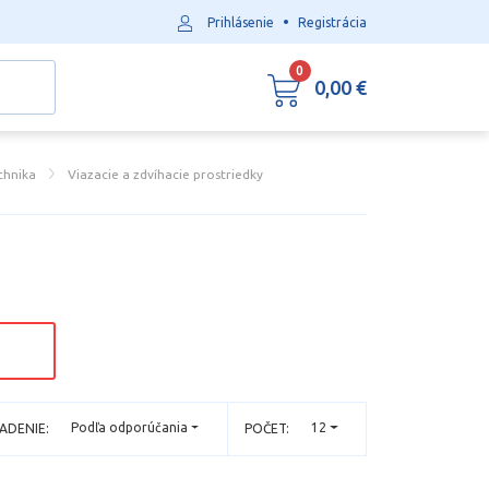
•
Prihlásenie
Registrácia
0
0,00 €
chnika
Viazacie a zdvíhacie prostriedky
Podľa odporúčania
12
ADENIE:
POČET: