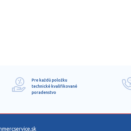
Pre každú položku
technické kvalifikované
poradenstvo
ercservice.sk