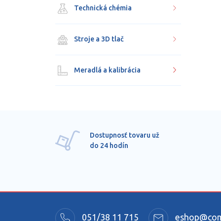
Technická chémia
Stroje a 3D tlač
Meradlá a kalibrácia
Dostupnosť tovaru už
do 24 hodín
051/38 11 715
eshop@comm