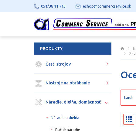
051/38 11 715
eshop@commercservice.sk
PRODUKTY
N
Zdv
Časti strojov
Oc
Nástroje na obrábanie
Laná
Náradie, dielňa, domácnosť
Náradie a dielňa
Ručné náradie