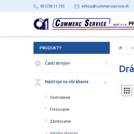
051/38 11 715
eshop@commercservice.sk
PRODUKTY
N
Časti strojov
Drá
Nástroje na obrábanie
Sústruženie
Frézovanie
Závitovanie
Výroba otvorov