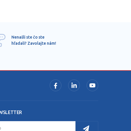
Ponu
Nenašli ste čo ste
mimo
hľadali? Zavolajte nám!
dopy
pros
WSLETTER