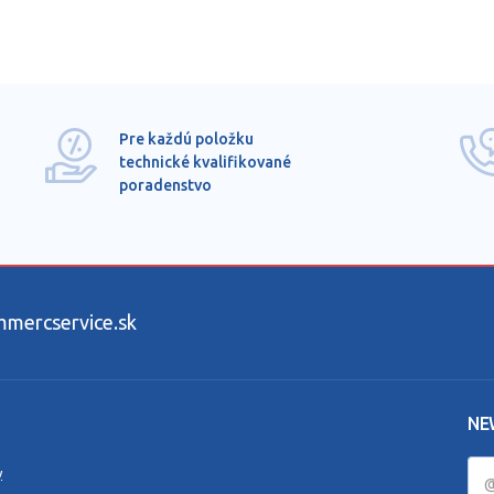
Pre každú položku
technické kvalifikované
poradenstvo
ercservice.sk
NE
y