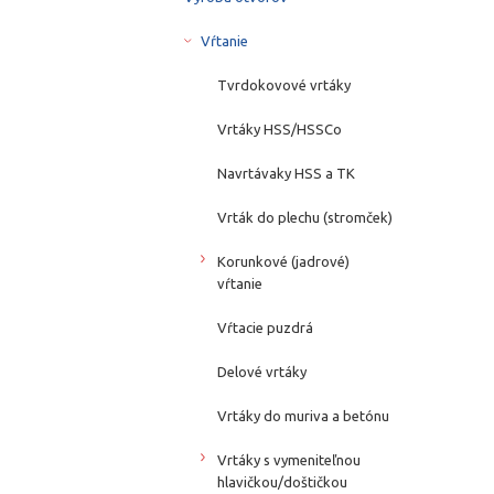
Vŕtanie
Tvrdokovové vrtáky
Vrtáky HSS/HSSCo
Navrtávaky HSS a TK
Vrták do plechu (stromček)
Korunkové (jadrové)
vŕtanie
Vŕtacie puzdrá
Delové vrtáky
Vrtáky do muriva a betónu
Vrtáky s vymeniteľnou
hlavičkou/doštičkou