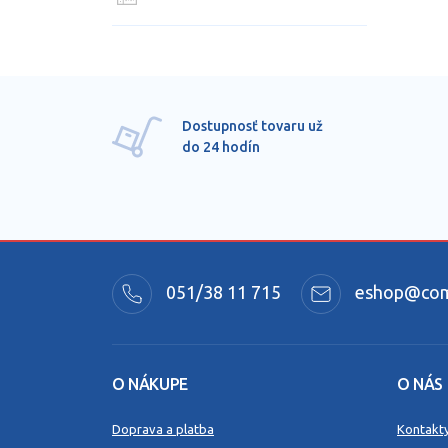
Dostupnosť tovaru už
do 24 hodín
051/38 11 715
eshop@comm
O NÁKUPE
O NÁS
Doprava a platba
Kontakt