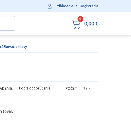
•
Prihlásenie
Registrácia
0
0,00 €
rážkovacie hlavy
Podľa odporúčania
12
ADENIE:
POČET:
n tovar.