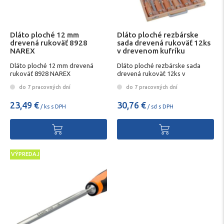
Dláto ploché 12 mm
Dláto ploché rezbárske
drevená rukoväť 8928
sada drevená rukoväť 12ks
NAREX
v drevenom kufríku
Dláto ploché 12 mm drevená
Dláto ploché rezbárske sada
rukoväť 8928 NAREX
drevená rukoväť 12ks v
drevenom kufríku
do 7 pracovných dní
do 7 pracovných dní
23,49 €
30,76 €
/ ks s DPH
/ sd s DPH
VÝPREDAJ