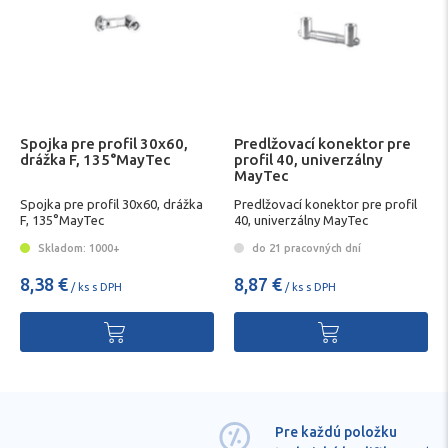
Spojka pre profil 30x60,
Predlžovací konektor pre
drážka F, 135°MayTec
profil 40, univerzálny
MayTec
Spojka pre profil 30x60, drážka
Predlžovací konektor pre profil
F, 135°MayTec
40, univerzálny MayTec
Skladom: 1000+
do 21 pracovných dní
8,38 €
8,87 €
/ ks s DPH
/ ks s DPH
Pre každú položku