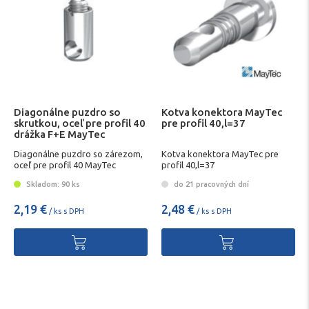
Diagonálne puzdro so
Kotva konektora MayTec
skrutkou, oceľ pre profil 40
pre profil 40,l=37
drážka F+E MayTec
Diagonálne puzdro so zárezom,
Kotva konektora MayTec pre
oceľ pre profil 40 MayTec
profil 40,l=37
Skladom: 90 ks
do 21 pracovných dní
2,19 €
2,48 €
/ ks s DPH
/ ks s DPH