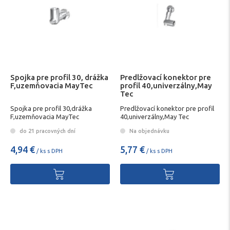
Spojka pre profil 30, drážka
Predlžovací konektor pre
F,uzemňovacia MayTec
profil 40,univerzálny,May
Tec
Spojka pre profil 30,drážka
Predlžovací konektor pre profil
F,uzemňovacia MayTec
40,univerzálny,May Tec
do 21 pracovných dní
Na objednávku
4,94 €
5,77 €
/ ks s DPH
/ ks s DPH