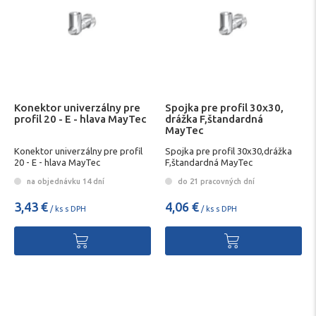
Konektor univerzálny pre
Spojka pre profil 30x30,
profil 20 - E - hlava MayTec
drážka F,štandardná
MayTec
Konektor univerzálny pre profil
Spojka pre profil 30x30,drážka
20 - E - hlava MayTec
F,štandardná MayTec
na objednávku 14 dní
do 21 pracovných dní
3,43 €
4,06 €
/ ks s DPH
/ ks s DPH