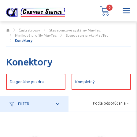
0
Časti strojov
Stavebnicové systémy MayTec
Hliníkové profily MayTec
Spojovacie prvky MayTec
Konektory
Konektory
Diagonálne puzdra
Kompletný
Podľa odporúčania
FILTER