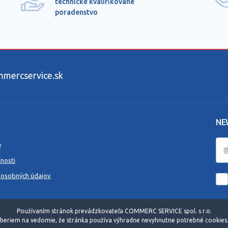
technické kvalifikované
poradenstvo
ercservice.sk
NE
y
nosti
 osobných údajov
Používaním stránok prevádzkovateľa COMMERC SERVICE spol. s r.o.
beriem na vedomie, že stránka používa výhradne nevyhnutne potrebné cookies