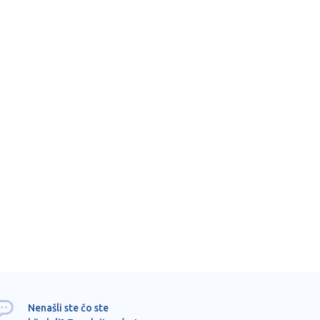
Ponu
Nenašli ste čo ste