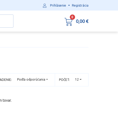
•
Prihlásenie
Registrácia
0
0,00 €
Podľa odporúčania
12
ADENIE:
POČET:
n tovar.