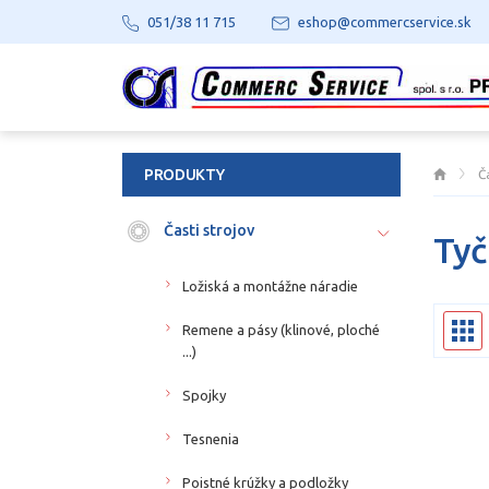
051/38 11 715
eshop@commercservice.sk
PRODUKTY
Č
Časti strojov
Tyč
Ložiská a montážne náradie
Remene a pásy (klinové, ploché
...)
Spojky
Tesnenia
Poistné krúžky a podložky