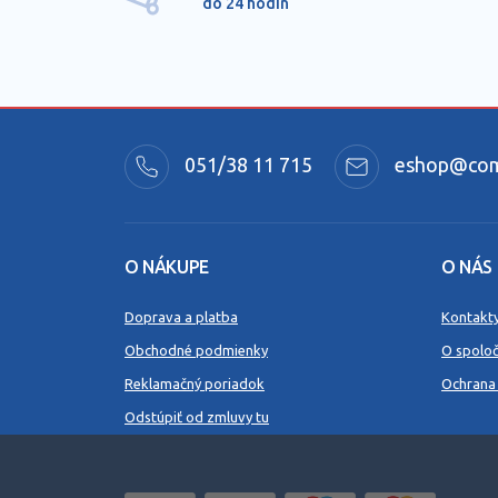
do 24 hodín
051/38 11 715
eshop@comm
O NÁKUPE
O NÁS
Doprava a platba
Kontakt
Obchodné podmienky
O spoloč
Reklamačný poriadok
Ochrana
Odstúpiť od zmluvy tu