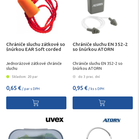
Chrániče sluchu zátkové so
Chrániče sluchu EN 352-2
šnúrkou EAR Soft corded
so šnúrkou ATORN
Jednorázové zátkové chrániče
Chrániče sluchu EN 352-2 so
sluchu
šnúrkou ATORN
Skladom: 20 par
do 3 prac. dní
0,65 €
0,95 €
/ par s DPH
/ ks s DPH