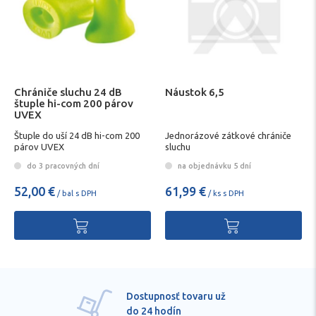
Chrániče sluchu 24 dB
Náustok 6,5
štuple hi-com 200 párov
UVEX
Štuple do uší 24 dB hi-com 200
Jednorázové zátkové chrániče
párov UVEX
sluchu
do 3 pracovných dní
na objednávku 5 dní
52,00 €
61,99 €
/ bal s DPH
/ ks s DPH
Pre každú položku
technické kvalifikované