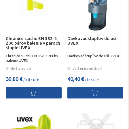
Chrániče sluchu EN 352-2
Dávkovač štupľov do uší
200 párov balenie v pároch
UVEX
štuple UVEX
Chrániče sluchu EN 352-2 200ks
Dávkovač štupľov do uší UVEX
balenie UVEX
do 3 prac. dní
do 3 pracovných dní
39,80 €
40,40 €
/ bal s DPH
/ ks s DPH