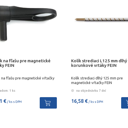
k na fľašu pre magnetické
Kolík strediaci L125 mm dlhý
ky FEIN
korunkové vrtáky FEIN
 na fľašu pre magnetické vŕtačky
Kolík strediaci dlhý 125 mm pre
magnetické vŕtačky FEIN
adom: 1 ks
na objednávku 7 dní
1 €
16,58 €
/ ks s DPH
/ ks s DPH