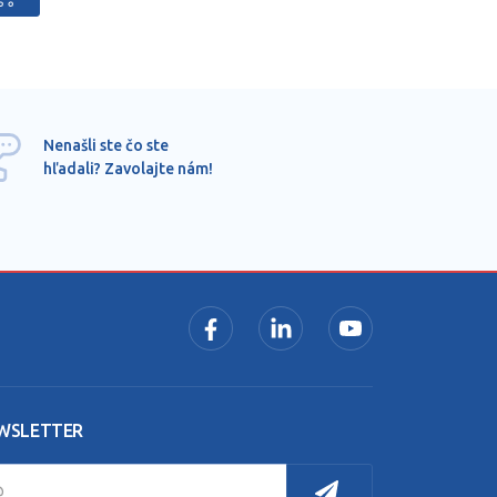
Ponu
Nenašli ste čo ste
mimo
hľadali? Zavolajte nám!
dopy
pros
WSLETTER