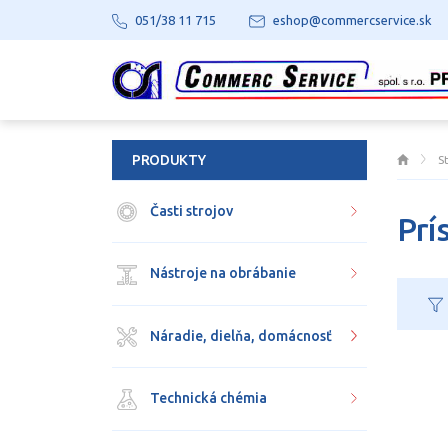
051/38 11 715
eshop@commercservice.sk
PRODUKTY
S
Časti strojov
Prí
Nástroje na obrábanie
Náradie, dielňa, domácnosť
Technická chémia