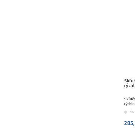
Skľu
rých
Skľuč
rýchlo
do 3
285,