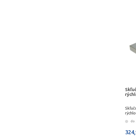
Skľu
rých
Skľuč
rýchlo
do 3
324,