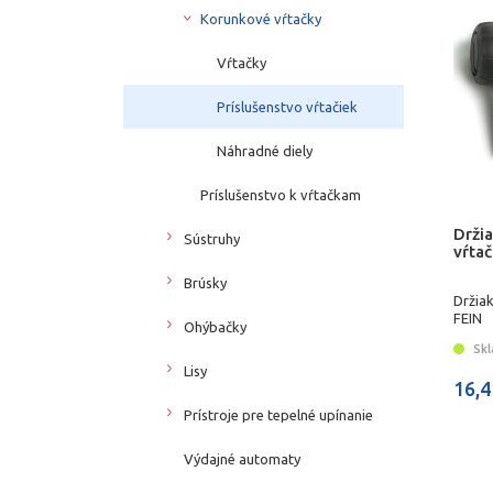
Korunkové vŕtačky
Vŕtačky
Príslušenstvo vŕtačiek
Náhradné diely
Príslušenstvo k vŕtačkam
Držia
Sústruhy
vŕtač
Brúsky
Držiak
FEIN
Ohýbačky
Skl
Lisy
16,4
Prístroje pre tepelné upínanie
Výdajné automaty