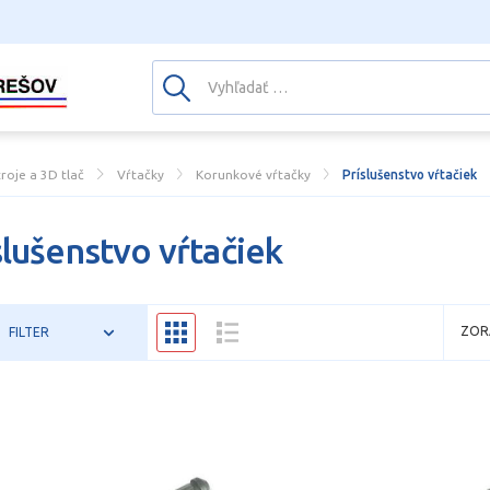
troje a 3D tlač
Vŕtačky
Korunkové vŕtačky
Príslušenstvo vŕtačiek
slušenstvo vŕtačiek
ZOR
FILTER