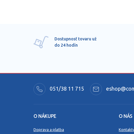
Dostupnosť tovaru už
do 24 hodín
051/38 11 715
eshop@comm
O NÁKUPE
O NÁS
Doprava a platba
Kontakt