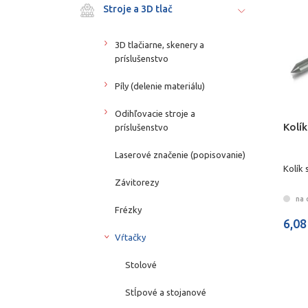
Stroje a 3D tlač
3D tlačiarne, skenery a
príslušenstvo
Píly (delenie materiálu)
Odihľovacie stroje a
Kolík
príslušenstvo
Laserové značenie (popisovanie)
Kolík 
Závitorezy
na 
Frézky
6,08
Vŕtačky
Stolové
Stĺpové a stojanové