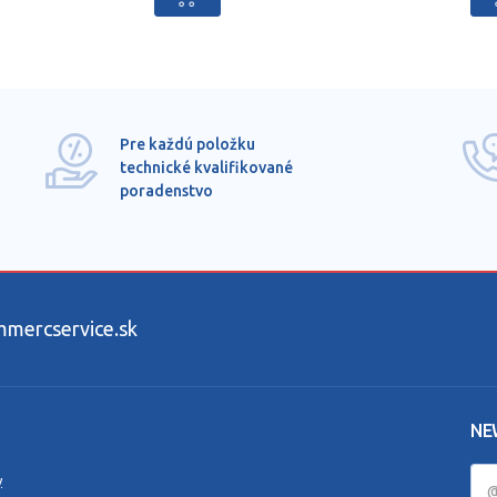
Pre každú položku
technické kvalifikované
poradenstvo
ercservice.sk
NE
y