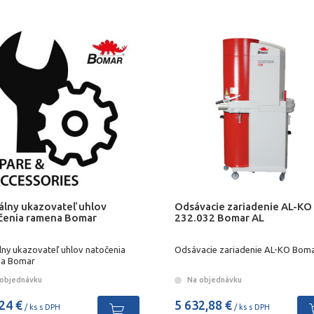
tálny ukazovateľ uhlov
Odsávacie zariadenie AL-KO
čenia ramena Bomar
232.032 Bomar AL
lny ukazovateľ uhlov natočenia
Odsávacie zariadenie AL-KO Bom
a Bomar
objednávku
Na objednávku
24 €
5 632,88 €
/ ks s DPH
/ ks s DPH