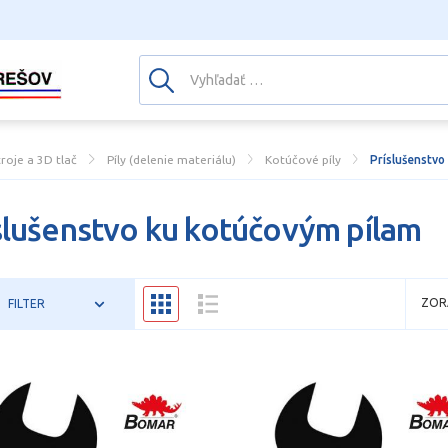
troje a 3D tlač
Píly (delenie materiálu)
Kotúčové píly
Príslušenstvo
slušenstvo ku kotúčovým pílam
ZOR
FILTER