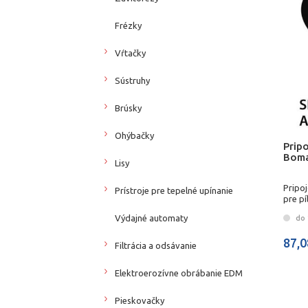
Frézky
Vŕtačky
Sústruhy
Brúsky
Ohýbačky
Pripo
Bomar
Lisy
Pripo
Prístroje pre tepelné upínanie
pre pí
Výdajné automaty
do 
87,0
Filtrácia a odsávanie
Elektroerozívne obrábanie EDM
Pieskovačky