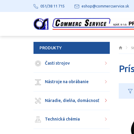
051/38 11 715
eshop@commercservice.sk
PRODUKTY
S
Časti strojov
Prí
Nástroje na obrábanie
Náradie, dielňa, domácnosť
Technická chémia