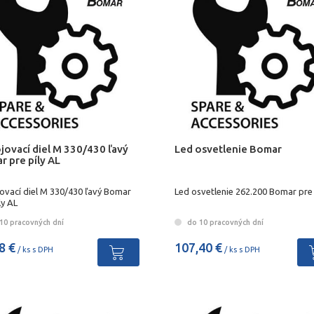
jovací diel M 330/430 ľavý
Led osvetlenie Bomar
 pre píly AL
jovací diel M 330/430 ľavý Bomar
Led osvetlenie 262.200 Bomar pre
ly AL
10 pracovných dní
do 10 pracovných dní
8 €
107,40 €
/ ks s DPH
/ ks s DPH