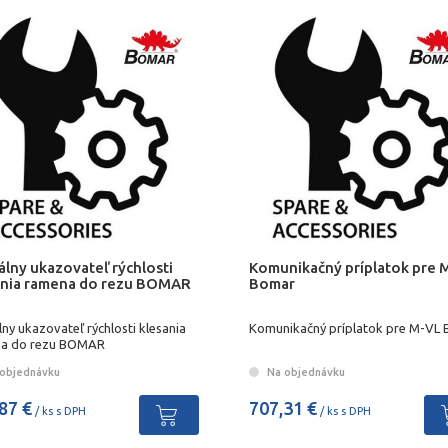
álny ukazovateľ rýchlosti
Komunikačný príplatok pre 
ania ramena do rezu BOMAR
Bomar
lny ukazovateľ rýchlosti klesania
Komunikačný príplatok pre M-VL
a do rezu BOMAR
objednávku
Na objednávku
87 €
707,31 €
/ ks s DPH
/ ks s DPH