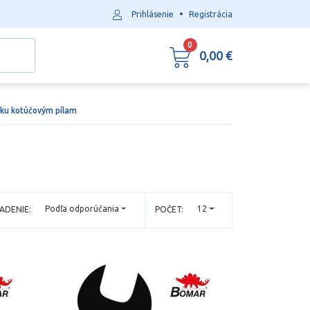
•
Prihlásenie
Registrácia
0
0,00 €
 ku kotúčovým pílam
Podľa odporúčania
12
ADENIE:
POČET: