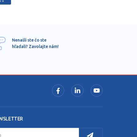
Ponu
Nenašli ste čo ste
mimo
hľadali? Zavolajte nám!
dopy
pros
WSLETTER