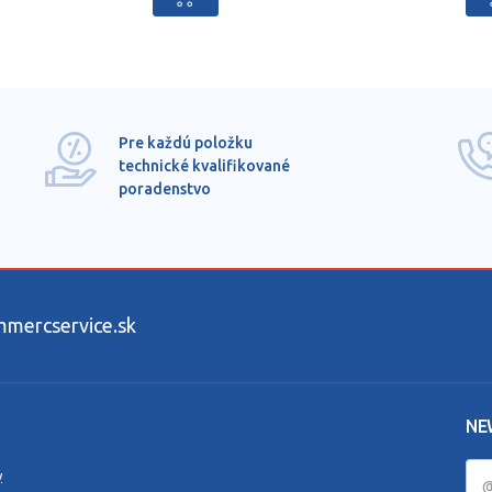
Pre každú položku
technické kvalifikované
poradenstvo
ercservice.sk
NE
y