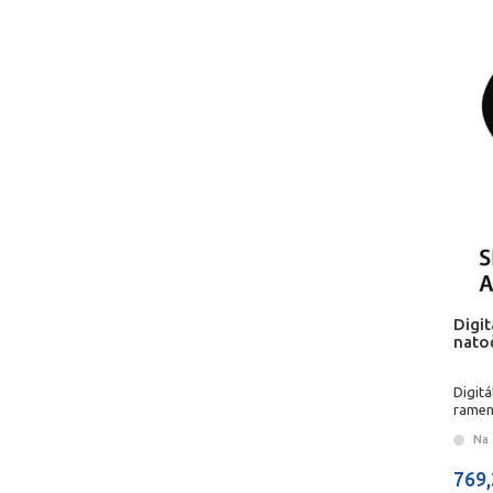
Digi
nato
Digitá
ramen
Na 
769,