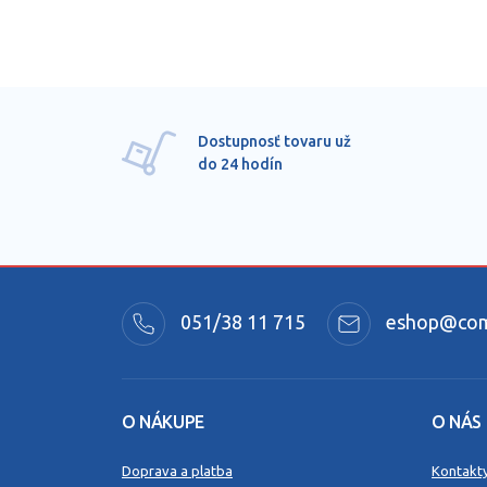
Dostupnosť tovaru už
do 24 hodín
051/38 11 715
eshop@comm
O NÁKUPE
O NÁS
Doprava a platba
Kontakt