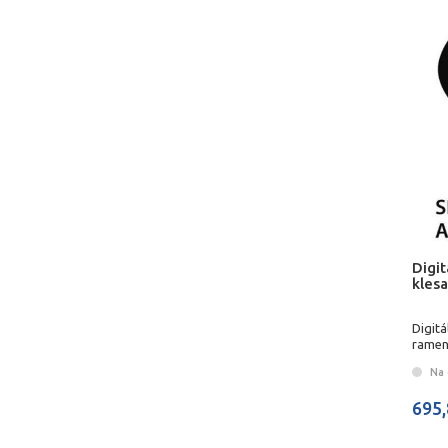
Digit
kles
Digitá
ramen
Na 
695,