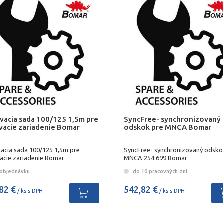
vacia sada 100/125 1,5m pre
SyncFree- synchronizovaný
vacie zariadenie Bomar
odskok pre MNCA Bomar
acia sada 100/125 1,5m pre
SyncFree- synchronizovaný odsko
acie zariadenie Bomar
MNCA 254.699 Bomar
objednávku
do 10 pracovných dní
82 €
542,82 €
/ ks s DPH
/ ks s DPH