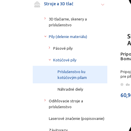
Stroje a 3D tlač
3D tlačiarne, skenery a
príslušenstvo
Píly (delenie materiálu)
Pásové píly
Pripo
Bomar
Kotúčové píly
Príslušenstvo ku
Pripo
pre pí
kotúčovým pílam
do 
Náhradné diely
60,9
Odihľovacie stroje a
príslušenstvo
Laserové značenie (popisovanie)
Závitorezy