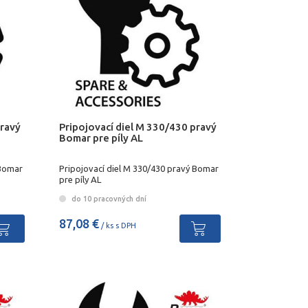
pravý
Pripojovací diel M 330/430 pravý
Bomar pre píly AL
 Bomar
Pripojovací diel M 330/430 pravý Bomar
pre píly AL
do 10 pracovných dní
87,08 €
/ ks s DPH