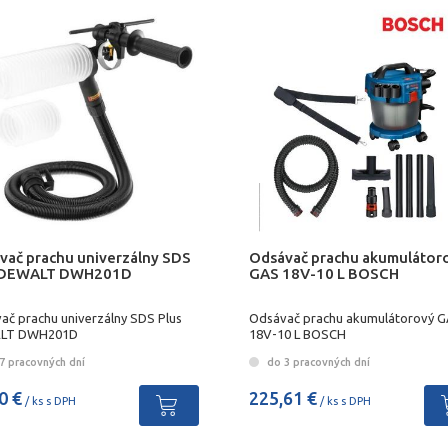
vač prachu univerzálny SDS
Odsávač prachu akumulátor
 DEWALT DWH201D
GAS 18V-10 L BOSCH
ač prachu univerzálny SDS Plus
Odsávač prachu akumulátorový 
LT DWH201D
18V-10 L BOSCH
7 pracovných dní
do 3 pracovných dní
0 €
225,61 €
/ ks s DPH
/ ks s DPH