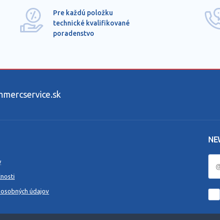
Pre každú položku
technické kvalifikované
poradenstvo
ercservice.sk
NE
y
nosti
 osobných údajov