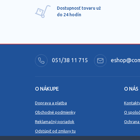
Dostupnosť tovaru už
do 24 hodín
051/38 11 715
eshop@comm
O NÁKUPE
O NÁS
Doprava a platba
Kontakt
Obchodné podmienky
O spoloč
Reklamačný poriadok
Ochrana
Odstúpiť od zmluvy tu