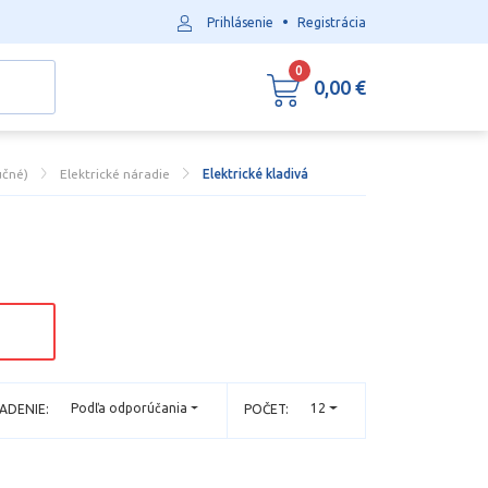
•
Prihlásenie
Registrácia
0
0,00 €
učné)
Elektrické náradie
Elektrické kladivá
Podľa odporúčania
12
ADENIE:
POČET: