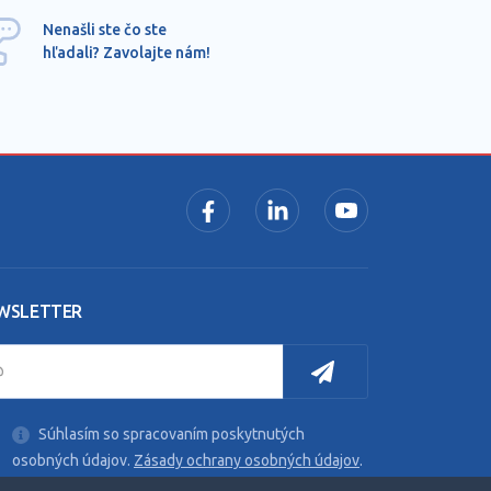
Ponu
Nenašli ste čo ste
mimo
hľadali? Zavolajte nám!
dopy
pros
WSLETTER
Súhlasím so spracovaním poskytnutých
osobných údajov.
Zásady ochrany osobných údajov
.