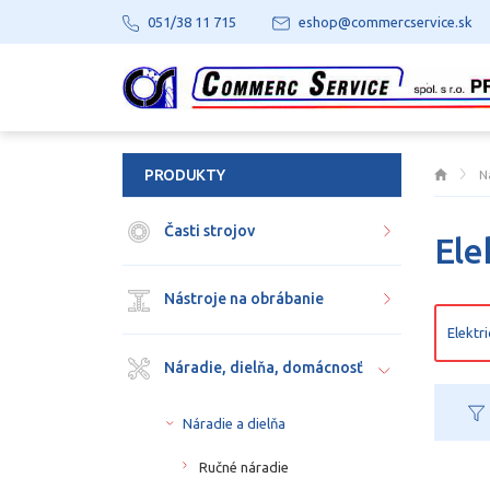
051/38 11 715
eshop@commercservice.sk
PRODUKTY
N
Časti strojov
Ele
Nástroje na obrábanie
Elektr
Náradie, dielňa, domácnosť
Náradie a dielňa
Ručné náradie