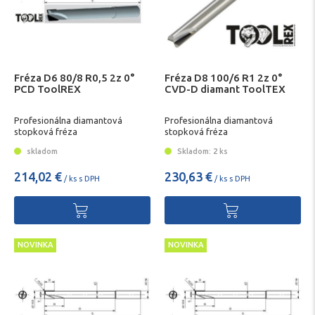
Fréza D6 80/8 R0,5 2z 0°
Fréza D8 100/6 R1 2z 0°
PCD ToolREX
CVD-D diamant ToolTEX
Profesionálna diamantová
Profesionálna diamantová
stopková fréza
stopková fréza
skladom
Skladom: 2 ks
214,02 €
230,63 €
/ ks s DPH
/ ks s DPH
NOVINKA
NOVINKA