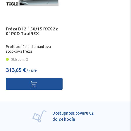
Fréza D12 150/15 RXX 2z
0° PCD ToolREX
Profesionálna diamantová
stopková fréza
Skladom: 2
313,65 €
/ s DPH
Pre každú položku
technické kvalifikované
poradenstvo