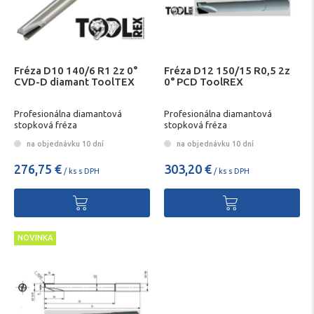
Fréza D10 140/6 R1 2z 0°
Fréza D12 150/15 R0,5 2z
CVD-D diamant ToolTEX
0° PCD ToolREX
Profesionálna diamantová
Profesionálna diamantová
stopková fréza
stopková fréza
na objednávku 10 dní
na objednávku 10 dní
276,75 €
303,20 €
/ ks s DPH
/ ks s DPH
NOVINKA