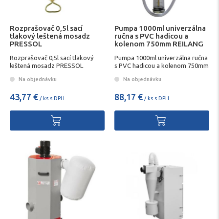
Rozprašovač 0,5l sací
Pumpa 1000ml univerzálna
tlakový leštená mosadz
ručna s PVC hadicou a
PRESSOL
kolenom 750mm REILANG
Rozprašovač 0,5l sací tlakový
Pumpa 1000ml univerzálna ručna
leštená mosadz PRESSOL
s PVC hadicou a kolenom 750mm
REILANG
Na objednávku
Na objednávku
43,77 €
88,17 €
/ ks s DPH
/ ks s DPH