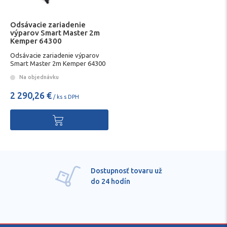
Odsávacie zariadenie
výparov Smart Master 2m
Kemper 64300
Odsávacie zariadenie výparov
Smart Master 2m Kemper 64300
Na objednávku
2 290,26 €
/ ks s DPH
Pre každú položku
technické kvalifikované
poradenstvo