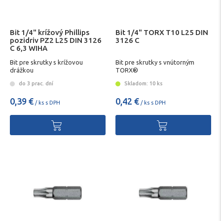
Bit 1/4" krížový Phillips
Bit 1/4" TORX T10 L25 DIN
pozidriv PZ2 L25 DIN 3126
3126 C
C 6,3 WIHA
Bit pre skrutky s krížovou
Bit pre skrutky s vnútorným
drážkou
TORX®
do 3 prac. dní
Skladom: 10 ks
0,39 €
0,42 €
/ ks s DPH
/ ks s DPH