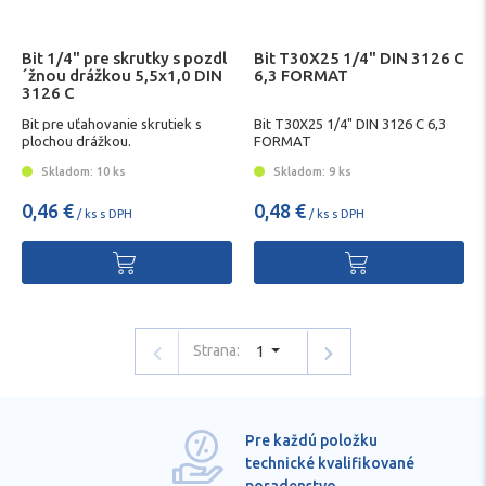
Bit 1/4" pre skrutky s pozdl
Bit T30X25 1/4" DIN 3126 C
´žnou drážkou 5,5x1,0 DIN
6,3 FORMAT
3126 C
Bit pre uťahovanie skrutiek s
Bit T30X25 1/4" DIN 3126 C 6,3
plochou drážkou.
FORMAT
Skladom: 10 ks
Skladom: 9 ks
0,46 €
0,48 €
/ ks s DPH
/ ks s DPH
Strana:
1
Pre každú položku
technické kvalifikované
poradenstvo