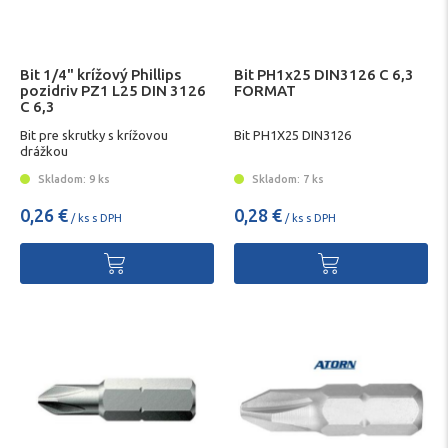
Bit 1/4" krížový Phillips
Bit PH1x25 DIN3126 C 6,3
pozidriv PZ1 L25 DIN 3126
FORMAT
C 6,3
Bit pre skrutky s krížovou
Bit PH1X25 DIN3126
drážkou
Skladom: 9 ks
Skladom: 7 ks
0,26 €
0,28 €
/ ks s DPH
/ ks s DPH