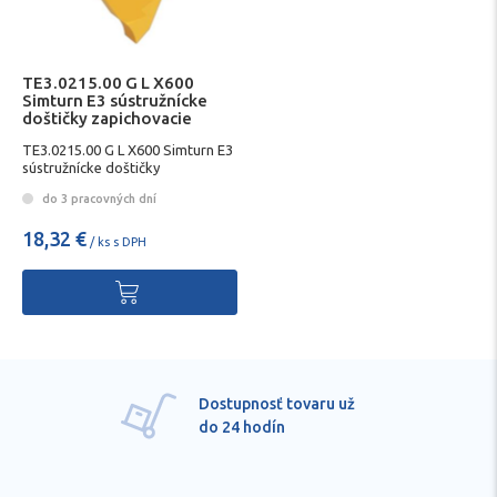
TE3.0215.00 G L X600
Simturn E3 sústružnícke
doštičky zapichovacie
SIMTEK
TE3.0215.00 G L X600 Simturn E3
sústružnícke doštičky
zapichovacie SIMTEK
do 3 pracovných dní
18,32 €
/ ks s DPH
Dostupnosť tovaru už
do 24 hodín