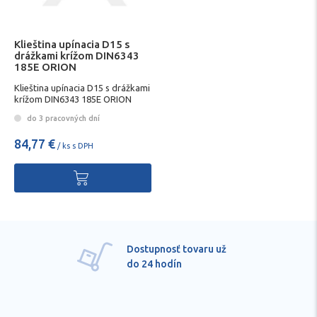
Klieština upínacia D15 s
drážkami krížom DIN6343
185E ORION
Klieština upínacia D15 s drážkami
krížom DIN6343 185E ORION
do 3 pracovných dní
84,77 €
/ ks s DPH
Dostupnosť tovaru už
Pre k
do 24 hodín
techn
porad