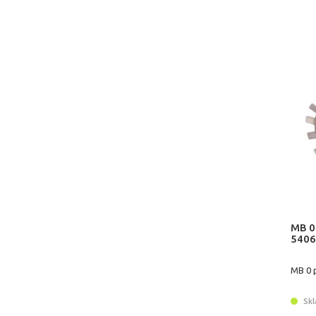
MB 0
5406
MB 0 
Skl