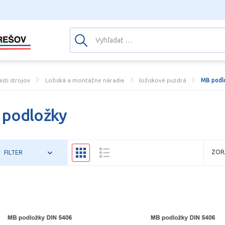
asti strojov
Ložiská a montážne náradie
ložiskové puzdrá
MB podl
podložky
ZOR
FILTER