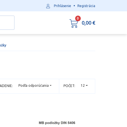
•
Prihlásenie
Registrácia
0
0,00 €
ožky
Podľa odporúčania
12
ADENIE:
POČET: