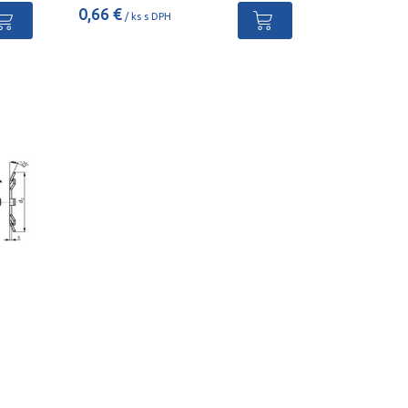
0,66 €
/ ks s DPH