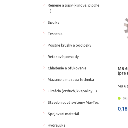
Remene a pásy (klinové, ploché
...)
Spojky
Tesnenia
Poistné krúžky a podložky
Reťazové prevody
MB 6
Chladenie a ofukovanie
(pre
Mazanie a mazacia technika
MB 6 
Filtrácia (vzduch, kvapaliny ...)
Skl
Stavebnicové systémy MayTec
0,18
Spojovací materiál
Hydraulika