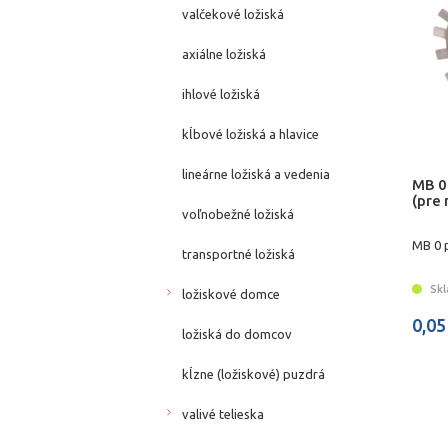
valčekové ložiská
axiálne ložiská
ihlové ložiská
kĺbové ložiská a hlavice
lineárne ložiská a vedenia
MB 0
(pre
voľnobežné ložiská
MB 0 
transportné ložiská
Skl
ložiskové domce
0,05
ložiská do domcov
kĺzne (ložiskové) puzdrá
valivé telieska