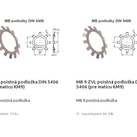
 poistná podložka DIN 5406
MB 9 ZVL poistná podložka 
 maticu KM9)
5406 (pre maticu KM9)
poistná podložka
MB 9 poistná podložka
adom: 15 ks
expedujeme do 24h