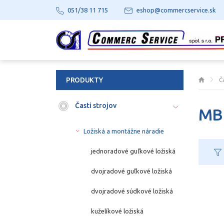
051/38 11 715
eshop@commercservice.sk
PRODUKTY
Č
Časti strojov
MB 
Ložiská a montážne náradie
jednoradové guľkové ložiská
dvojradové guľkové ložiská
dvojradové súdkové ložiská
kuželíkové ložiská