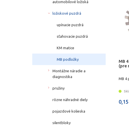
automobilové ložiská
ložiskové puzdrá
upínacie puzdrá
sťahovacie puzdrá
KM matice
MB podložky
MB 4
(pre
Montážne náradie a
diagnostika
MB 4 
pružiny
Skl
rôzne náhradné diely
0,15
pojazdové kolieska
silentbloky