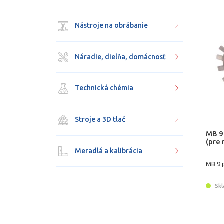
Nástroje na obrábanie
Náradie, dielňa, domácnosť
Technická chémia
Stroje a 3D tlač
MB 9
(pre
Meradlá a kalibrácia
MB 9 
Skl