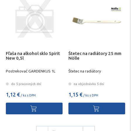
Fľaša na alkohol sklo Spirit
Štetec na radiátory 25 mm
New 0,5l
Nölle
Postrekovač GARDENKUS 1L
Štetec na radiátory
do 5 pracovných dní
na objednávku 5 dní
1,12 €
1,15 €
/ ks s DPH
/ ks s DPH