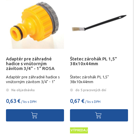
Adaptér pre záhradné
Štetec zárohák PL 1,5"
hadice s vnútorným
38x10x44mm
závitom 3/4" - 1" ROSA
Adaptér pre záhradné hadice s
Štetec zárohák PL 1,5"
vnútorným závitom 3/4" - 1"
38x10x44mm
FESTA
Na objednávku
do 5 pracovných dní
0,63 €
0,67 €
/ ks s DPH
/ ks s DPH
VÝPREDAJ