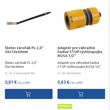
Štetec zárohák PL 2,0"
Adaptér pre záhradné
50x10x44mm
hadice STOP rýchlospojka
ROSA 1/2"
Štetec zárohák PL 2,0"
Adaptér pre záhradné hadice
50x10x44mm
STOP rýchlospojka ROSA 1/2"
do 5 pracovných dní
Na objednávku
0,81 €
0,83 €
/ ks s DPH
/ ks s DPH
VÝPREDAJ