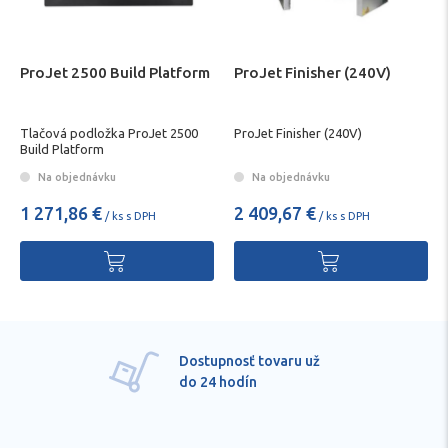
ProJet 2500 Build Platform
ProJet Finisher (240V)
Tlačová podložka ProJet 2500
ProJet Finisher (240V)
Build Platform
Na objednávku
Na objednávku
1 271,86 €
2 409,67 €
/ ks s DPH
/ ks s DPH
Pre každú položku
technické kvalifikované
poradenstvo