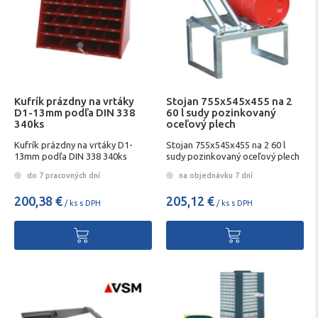
Kufrík prázdny na vrtáky
Stojan 755x545x455 na 2
D1-13mm podľa DIN 338
60 l sudy pozinkovaný
340ks
oceľový plech
Kufrík prázdny na vrtáky D1-
Stojan 755x545x455 na 2 60 l
13mm podľa DIN 338 340ks
sudy pozinkovaný oceľový plech
do 7 pracovných dní
na objednávku 7 dní
200,38 €
205,12 €
/ ks s DPH
/ ks s DPH