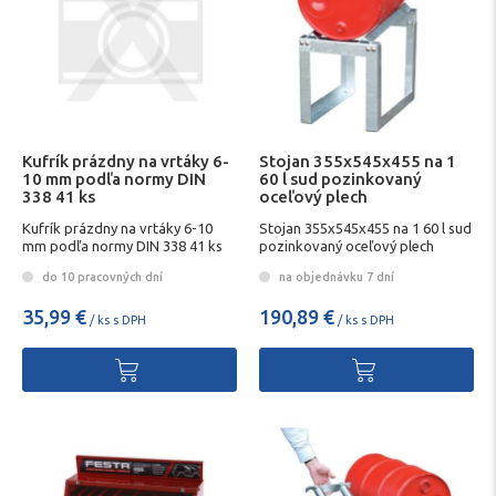
Kufrík prázdny na vrtáky 6-
Stojan 355x545x455 na 1
10 mm podľa normy DIN
60 l sud pozinkovaný
338 41 ks
oceľový plech
Kufrík prázdny na vrtáky 6-10
Stojan 355x545x455 na 1 60 l sud
mm podľa normy DIN 338 41 ks
pozinkovaný oceľový plech
do 10 pracovných dní
na objednávku 7 dní
35,99 €
190,89 €
/ ks s DPH
/ ks s DPH