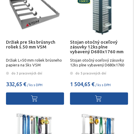
Držiak pre 5ks brúsnych
Stojan otočný oceľový
roliek š.50 mm VSM
zásuvky 12ks plne
vybavený D680x1760 mm
RAACO
Držiak L=50 mm roliek brúsneho
Stojan otočný oceľový zásuvky
papiera na 5ks VSM
12ks plne vybavený D680x1760
mm RAACO
do 3 pracovných dní
do 5 pracovných dní
332,65 €
1 504,65 €
/ ks s DPH
/ ks s DPH