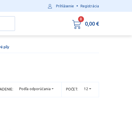
•
Prihlásenie
Registrácia
0
0,00 €
é píly
Podľa odporúčania
12
ADENIE:
POČET: