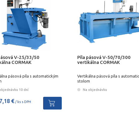
 pásová V-25/33/50
Píla pásová V-50/70/300
ikálna CORMAK
vertikálna CORMAK
kálna pásová píla s automatickým
Vertikálna pásová píla s automat
m
stolom
objednávku 10 dní
Na objednávku
7,18 €
/ ks s DPH