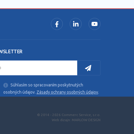
WSLETTER
Súhlasím so spracovaním poskytnutých
osobných údajov.
Zásady ochrany osobných údajov
.
.
© 2014 - 2026 Commerc Service, s.r.o.
Web dizajn: MARLOW DESIGN