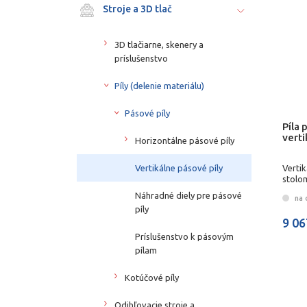
Stroje a 3D tlač
3D tlačiarne, skenery a
príslušenstvo
Píly (delenie materiálu)
Pásové píly
Píla
vert
Horizontálne pásové píly
Vertikálne pásové píly
Verti
stolo
Náhradné diely pre pásové
na 
píly
9 06
Príslušenstvo k pásovým
pílam
Kotúčové píly
Odihľovacie stroje a