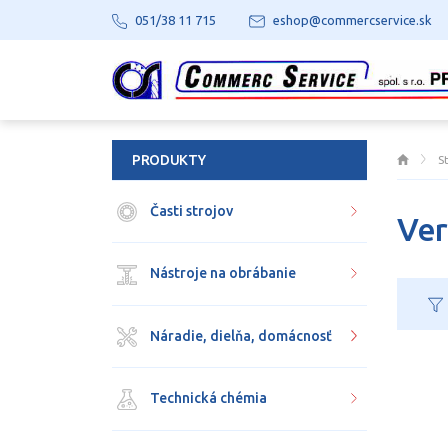
051/38 11 715
eshop@commercservice.sk
PRODUKTY
S
Časti strojov
Ver
Nástroje na obrábanie
Náradie, dielňa, domácnosť
Technická chémia