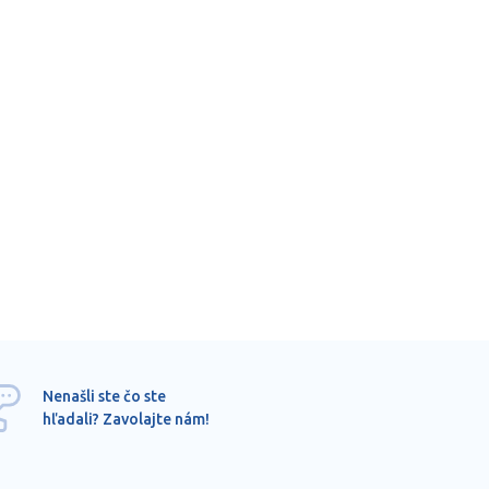
Ponu
Nenašli ste čo ste
mimo
hľadali? Zavolajte nám!
dopy
pros