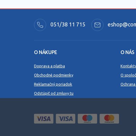
051/38 11 715
eshop@comm
O NÁKUPE
O NÁS
Doprava a platba
Kontakt
Obchodné podmienky
O spoloč
Reklamačný poriadok
Ochrana
Odstúpiť od zmluvy tu