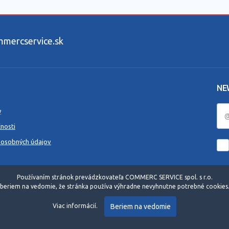
ercservice.sk
NE
y
nosti
 osobných údajov
Používaním stránok prevádzkovateľa COMMERC SERVICE spol. s r.o.
beriem na vedomie, že stránka používa výhradne nevyhnutne potrebné cookies
Beriem na vedomie
Viac informácií.