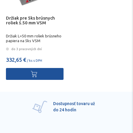
Držiak pre 5ks brúsnych
roliek š.50 mm VSM
Držiak L=50 mm roliek brúsneho
papiera na 5ks VSM
do 3 pracovných dní
332,65 €
/ ks s DPH
Pre každú položku
technické kvalifikované
poradenstvo