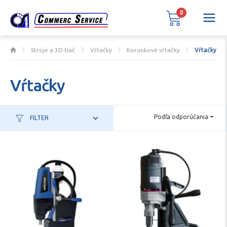
0
Stroje a 3D tlač
Vŕtačky
Korunkové vŕtačky
Vŕtačky
Vŕtačky
Podľa odporúčania
FILTER