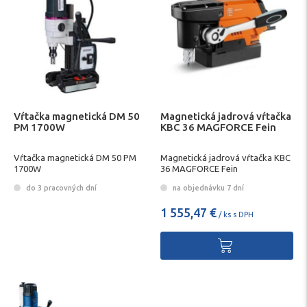
Vŕtačka magnetická DM 50
Magnetická jadrová vŕtačka
PM 1700W
KBC 36 MAGFORCE Fein
Vŕtačka magnetická DM 50 PM
Magnetická jadrová vŕtačka KBC
1700W
36 MAGFORCE Fein
do 3 pracovných dní
na objednávku 7 dní
1 555,47 €
/ ks s DPH