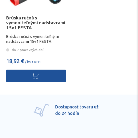
Brúska ručná s
vymeniteľnými nadstavcami
15v1 FESTA
Brúska ručná s vymeniteľnými
nadstavcami 15v1 FESTA
do 7 pracovných dní
18,92 €
/ ks s DPH
Dostupnosť tovaru už
do 24 hodín