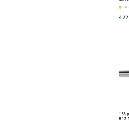
Skl
4,22
Tŕň 
B12 