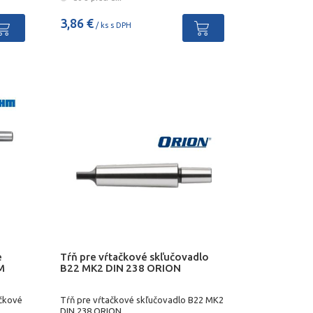
3,86 €
/ ks s DPH
e
Tŕň pre vŕtačkové skľučovadlo
M
B22 MK2 DIN 238 ORION
ačkové
Tŕň pre vŕtačkové skľučovadlo B22 MK2
DIN 238 ORION