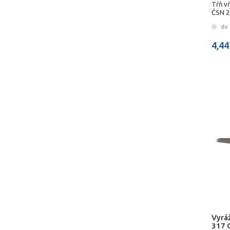
Tŕň v
ČSN 2
do 
4,44
Vyráž
317 