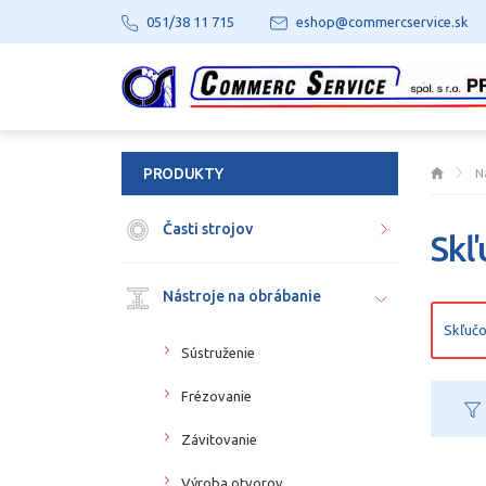
051/38 11 715
eshop@commercservice.sk
PRODUKTY
N
Časti strojov
Skľ
Nástroje na obrábanie
Skľučo
Sústruženie
Frézovanie
Závitovanie
Výroba otvorov