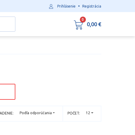
•
Prihlásenie
Registrácia
0
0,00 €
Podľa odporúčania
12
ADENIE:
POČET: