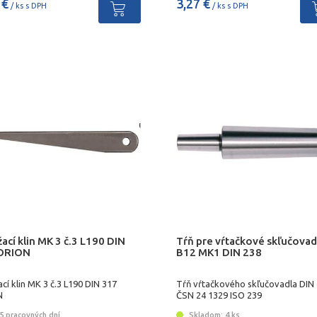
 €
3,27 €
/ ks s DPH
/ ks s DPH
ací klin MK 3 č.3 L190 DIN
Tŕň pre vŕtačkové skľučovad
ORION
B12 MK1 DIN 238
cí klin MK 3 č.3 L190 DIN 317
Tŕň vŕtačkového skľučovadla DIN
N
ČSN 24 1329 ISO 239
5 pracovných dní
Skladom: 4 ks