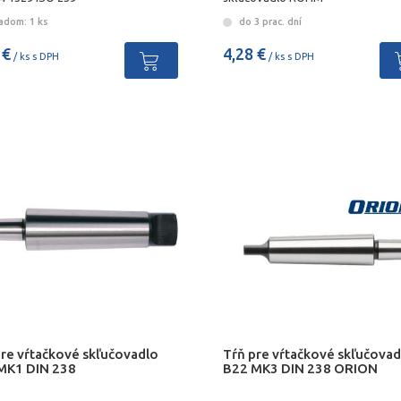
adom: 1 ks
do 3 prac. dní
 €
4,28 €
/ ks s DPH
/ ks s DPH
pre vŕtačkové skľučovadlo
Tŕň pre vŕtačkové skľučovad
MK1 DIN 238
B22 MK3 DIN 238 ORION