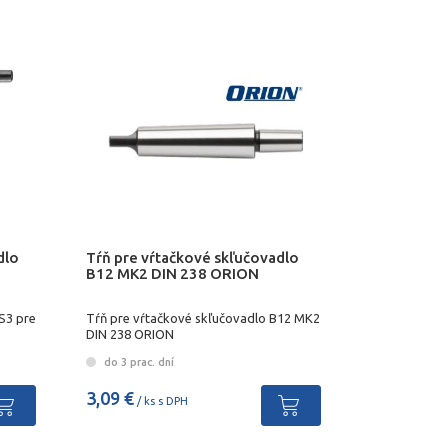
dlo
Tŕň pre vŕtačkové skľučovadlo
B12 MK2 DIN 238 ORION
 S3 pre
Tŕň pre vŕtačkové skľučovadlo B12 MK2
DIN 238 ORION
do 3 prac. dní
3,09 €
/ ks s DPH