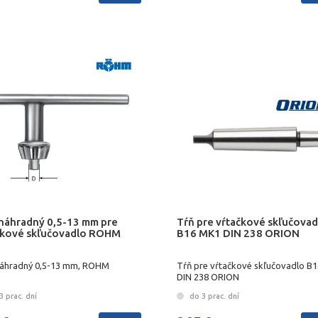
 náhradný 0,5-13 mm pre
Tŕň pre vŕtačkové skľučovad
čkové skľučovadlo ROHM
B16 MK1 DIN 238 ORION
náhradný 0,5-13 mm, ROHM
Tŕň pre vŕtačkové skľučovadlo B
DIN 238 ORION
 prac. dní
do 3 prac. dní