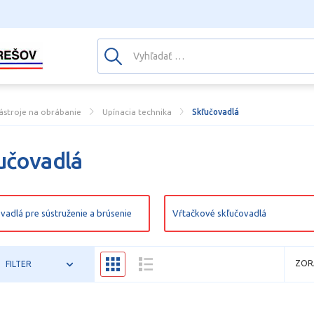
ástroje na obrábanie
Upínacia technika
Skľučovadlá
učovadlá
vadlá pre sústruženie a brúsenie
Vŕtačkové skľučovadlá
ZOR
FILTER