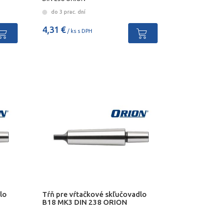
do 3 prac. dní
4,31 €
/ ks s DPH
lo
Tŕň pre vŕtačkové skľučovadlo
B18 MK3 DIN 238 ORION