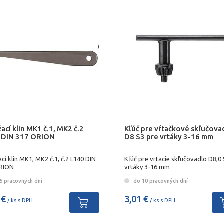
ací klin MK1 č.1, MK2 č.2
Kľúč pre vŕtačkové skľučova
 DIN 317 ORION
D8 S3 pre vrtáky 3-16 mm
cí klin MK1, MK2 č.1, č.2 L140 DIN
Kľúč pre vrtacie skľučovadlo D8,0
RION
vrtáky 3-16 mm
5 pracovných dní
do 10 pracovných dní
 €
3,01 €
/ ks s DPH
/ ks s DPH