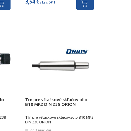
3,54 €
/ ks s DPH
lo
Tŕň pre vŕtačkové skľučovadlo
B10 MK2 DIN 238 ORION
 238
Tŕň pre vŕtačkové skľučovadlo B10 MK2
DIN 238 ORION
do 3 prac. dní