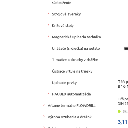
sústruženie
Strojové zveráky
Krížové stoly
Magnetická upínacia technika
Unášače (srdiečka) na guľato
T-matice a skrutky v drážke
Čistiace vrtule na triesky
Tŕň 
Upínacie prvky
B16 
HAUBEX automatizácia
Tŕň p
DIN 2
Vŕtanie termálne FLOWDRILL
Skl
Výroba ozubenia a drážok
3,11