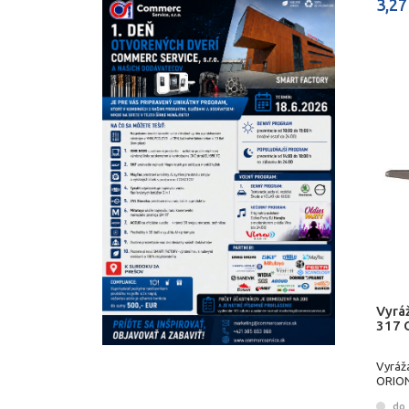
3,27
Vyráž
317 
Vyráža
ORIO
do 