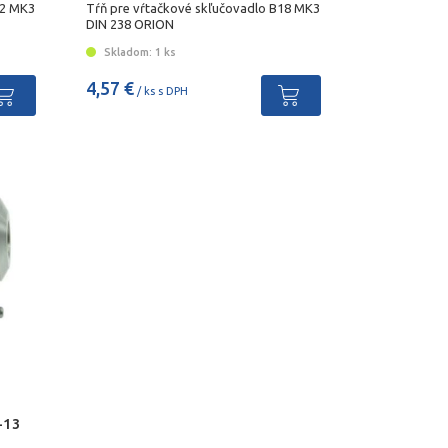
22 MK3
Tŕň pre vŕtačkové skľučovadlo B18 MK3
DIN 238 ORION
Skladom: 1 ks
4,57 €
/ ks s DPH
-13