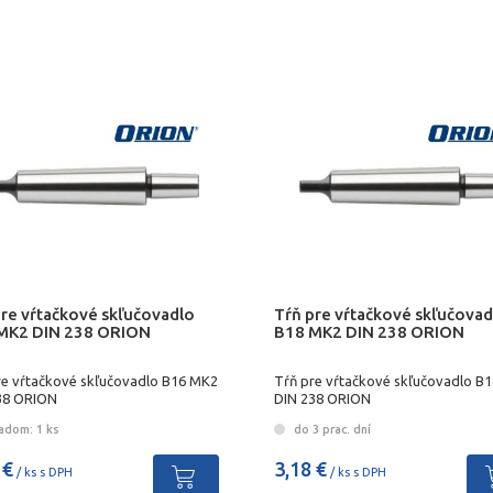
pre vŕtačkové skľučovadlo
Tŕň pre vŕtačkové skľučovad
MK2 DIN 238 ORION
B18 MK2 DIN 238 ORION
re vŕtačkové skľučovadlo B16 MK2
Tŕň pre vŕtačkové skľučovadlo B
38 ORION
DIN 238 ORION
adom: 1 ks
do 3 prac. dní
 €
3,18 €
/ ks s DPH
/ ks s DPH