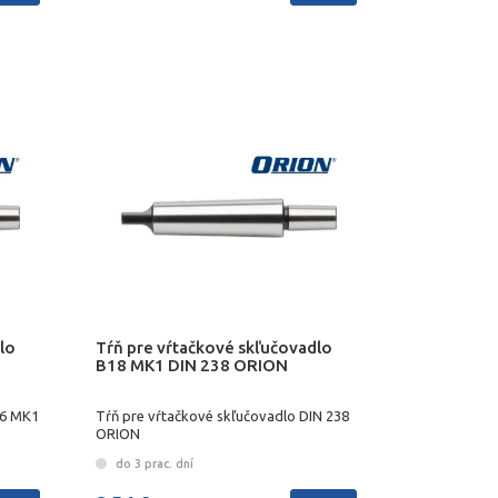
lo
Tŕň pre vŕtačkové skľučovadlo
B18 MK1 DIN 238 ORION
16 MK1
Tŕň pre vŕtačkové skľučovadlo DIN 238
ORION
do 3 prac. dní