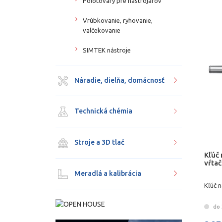
Polotovary pre nástrojárov
Vrúbkovanie, ryhovanie,
valčekovanie
SIMTEK nástroje
Náradie, dielňa, domácnosť
Technická chémia
Stroje a 3D tlač
Kľúč
vŕta
Meradlá a kalibrácia
Kľúč 
do 3