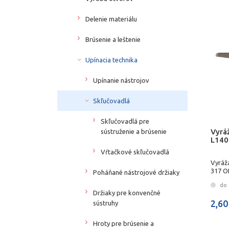
Delenie materiálu
Brúsenie a leštenie
Upínacia technika
Upínanie nástrojov
Skľučovadlá
Skľučovadlá pre
Vyráž
sústruženie a brúsenie
L140
Vŕtačkové skľučovadlá
Vyráža
317 O
Poháňané nástrojové držiaky
do 
Držiaky pre konvenčné
2,60
sústruhy
Hroty pre brúsenie a