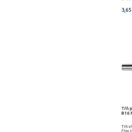
3,65
Tŕň 
B16 
Tŕň v
ČSN 2