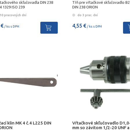
ŕtačkového skľučovadla DIN 238
Tŕň pre vŕtačkové skľučovadlo B
4 1329 ISO 239
DIN 238 ORION
10 pracovných dní
do 3 prac. dní
 €
4,55 €
/ ks s DPH
/ ks s DPH
ací klin MK 4 č.4 L225 DIN
Vŕtačkové skľučovadlo D1,0
ORION
mm so závitom 1/2-20 UNF a