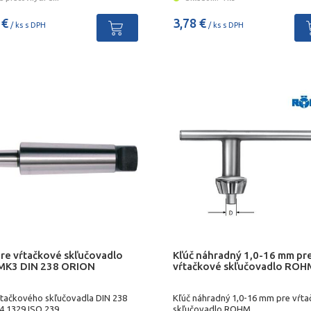
 €
3,78 €
/ ks s DPH
/ ks s DPH
pre vŕtačkové skľučovadlo
Kľúč náhradný 1,0-16 mm pr
MK3 DIN 238 ORION
vŕtačkové skľučovadlo ROH
ŕtačkového skľučovadla DIN 238
Kľúč náhradný 1,0-16 mm pre vŕt
4 1329 ISO 239
skľučovadlo ROHM