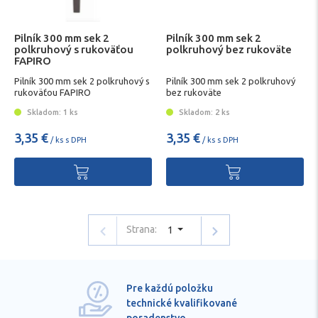
Pilník 300 mm sek 2
Pilník 300 mm sek 2
polkruhový s rukoväťou
polkruhový bez rukoväte
FAPIRO
Pilník 300 mm sek 2 polkruhový s
Pilník 300 mm sek 2 polkruhový
rukoväťou FAPIRO
bez rukoväte
Skladom: 1 ks
Skladom: 2 ks
3,35 €
3,35 €
/ ks s DPH
/ ks s DPH
Strana:
1
Pre každú položku
technické kvalifikované
poradenstvo