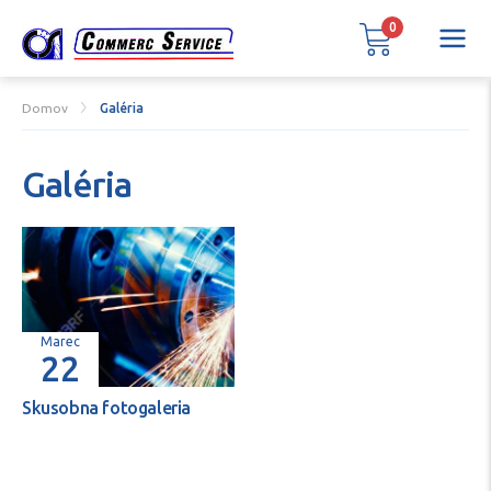
0
Domov
Galéria
Galéria
Marec
22
Skusobna fotogaleria