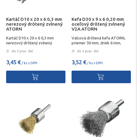
Kartáč D10 x 20 x 6 0,3 mm
Kefa D30 x 9 x 6 0,20 mm
nerezový drôtený zvlnený
oceľový drôtený zvlnený
ATORN
V2A ATORN
Kartáč D10 x 20 x 6 0,3 mm
Valcová drôtená kefa ATORN,
nerezový drôtený zvlnený
priemer 30 mm, driek 6 mm,
ATORN
oceľový zvlnený drôt V2A 0,20
do 3 prac. dní
do 3 prac. dní
mm
3,45 €
3,52 €
/ ks s DPH
/ ks s DPH