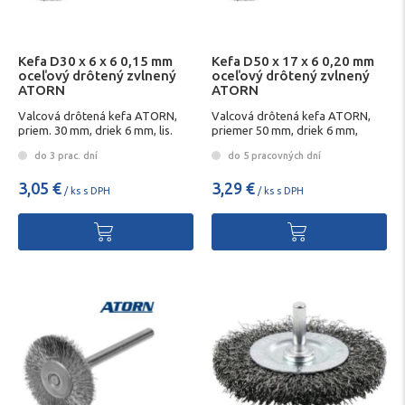
Kefa D30 x 6 x 6 0,15 mm
Kefa D50 x 17 x 6 0,20 mm
oceľový drôtený zvlnený
oceľový drôtený zvlnený
ATORN
ATORN
Valcová drôtená kefa ATORN,
Valcová drôtená kefa ATORN,
priem. 30 mm, driek 6 mm, lis.
priemer 50 mm, driek 6 mm,
oceľ. drôt 0,15 mm
lisový oceľový drôt 0,20 mm
do 3 prac. dní
do 5 pracovných dní
3,05 €
3,29 €
/ ks s DPH
/ ks s DPH