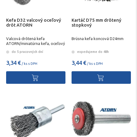
Kefa D32 valcový oceľový
Kartáč D75 mm drôtený
drôt ATORN
stopkový
Valcová drôtená kefa
Brúsna kefa koncová D24mm
ATORN/miniatúrna kefa, oceľový
drôt 0,10, priem. 32x2,34
do 5 pracovných dní
expedujeme do 48h
3,34 €
3,44 €
/ ks s DPH
/ ks s DPH