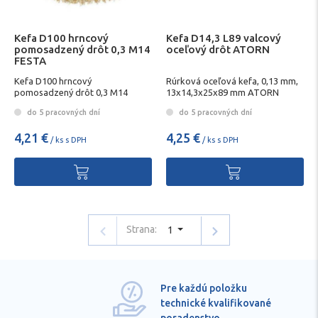
Kefa D100 hrncový
Kefa D14,3 L89 valcový
pomosadzený drôt 0,3 M14
oceľový drôt ATORN
FESTA
Kefa D100 hrncový
Rúrková oceľová kefa, 0,13 mm,
pomosadzený drôt 0,3 M14
13x14,3x25x89 mm ATORN
FESTA 22003
do 5 pracovných dní
do 5 pracovných dní
4,21 €
4,25 €
/ ks s DPH
/ ks s DPH
Strana:
1
Pre každú položku
technické kvalifikované
poradenstvo