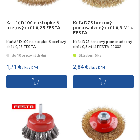
Kartáč D100 na stopke 6
Kefa D75 hrncový
oceľový drôt 0,25 FESTA
pomosadzený drôt 0,3 M14
FESTA
Kartáč D100 na stopke 6 oceľový
Kefa D75 hrncový pomosadzený
drôt 0,25 FESTA
drôt 0,3 M14 FESTA 22002
do 10 pracovných dní
Skladom: 6 ks
1,71 €
2,84 €
/ ks s DPH
/ ks s DPH