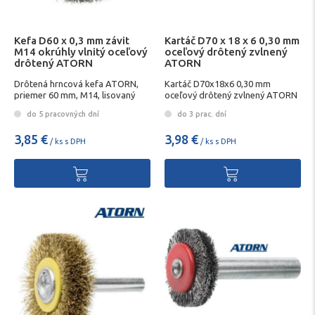
Kefa D60 x 0,3 mm závit
Kartáč D70 x 18 x 6 0,30 mm
M14 okrúhly vlnitý oceľový
oceľový drôtený zvlnený
drôtený ATORN
ATORN
Drôtená hrncová kefa ATORN,
Kartáč D70x18x6 0,30 mm
priemer 60 mm, M14, lisovaný
oceľový drôtený zvlnený ATORN
oceľový drôt 0,3 mm
do 5 pracovných dní
do 3 prac. dní
3,85 €
3,98 €
/ ks s DPH
/ ks s DPH