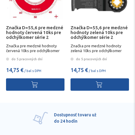
Značka D=55,6 pre medzné
Značka D=55,6 pre medzné
hodnoty červená 10ks pre
hodnoty zelená 10ks pre
odchýlkomer série 2
odchýlkomer série 2
Mitutoyo
Mitutoyo
Značka pre medzné hodnoty
Značka pre medzné hodnoty
červená 10ks pre odchýlkomer
zelená 10ks pre odchýlkomer
série 2 Mitutoyo
série 2 Mitutoyo
do 5 pracovných dní
do 5 pracovných dní
14,75 €
14,75 €
/ bal s DPH
/ bal s DPH
Dostupnosť tovaru už
do 24 hodín