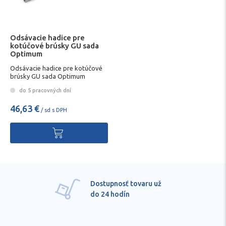
Odsávacie hadice pre
kotúčové brúsky GU sada
Optimum
Odsávacie hadice pre kotúčové
brúsky GU sada Optimum
do 5 pracovných dní
46,63 €
/ sd s DPH
Dostupnosť tovaru už
do 24 hodín