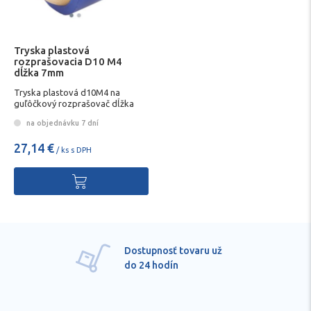
Tryska plastová
rozprašovacia D10 M4
dĺžka 7mm
Tryska plastová d10M4 na
guľôčkový rozprašovač dĺžka
7mm
na objednávku 7 dní
27,14 €
/ ks s DPH
Dostupnosť tovaru už
do 24 hodín