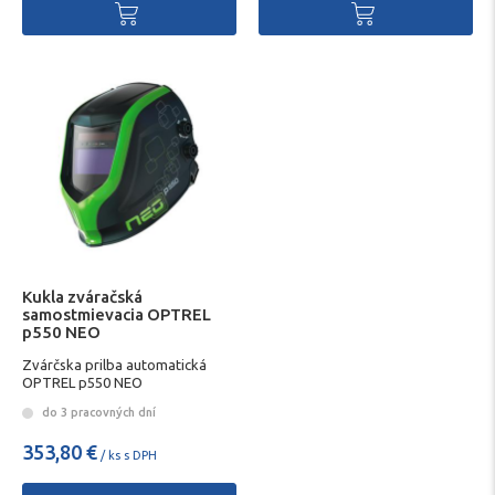
Kukla zváračská
samostmievacia OPTREL
p550 NEO
Zvárčska prilba automatická
OPTREL p550 NEO
do 3 pracovných dní
353,80 €
/ ks s DPH