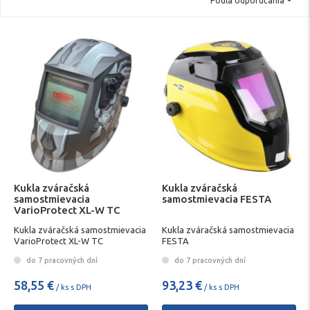
Podľa odporúčania
Kukla zváračská
Kukla zváračská
samostmievacia
samostmievacia FESTA
VarioProtect XL-W TC
Kukla zváračská samostmievacia
Kukla zváračská samostmievacia
VarioProtect XL-W TC
FESTA
do 7 pracovných dní
do 7 pracovných dní
58,55 €
93,23 €
/ ks s DPH
/ ks s DPH