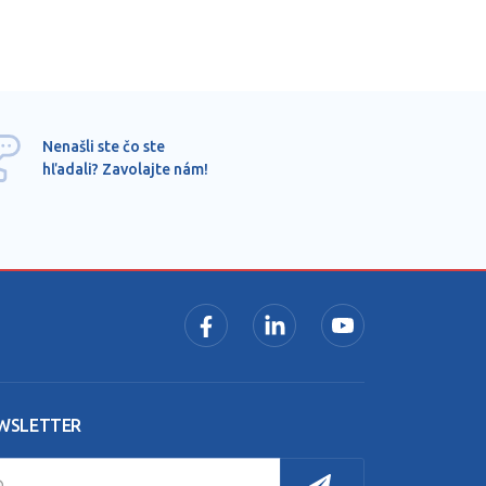
Ponu
Nenašli ste čo ste
mimo
hľadali? Zavolajte nám!
dopy
pros
WSLETTER