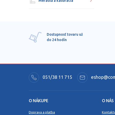
Meradlá a kalibrácia
Dostupnosť tovaru už
do 24 hodín
051/38 11 715
eshop@comm
O NÁKUPE
O NÁS
Doprava a platba
Kontakt