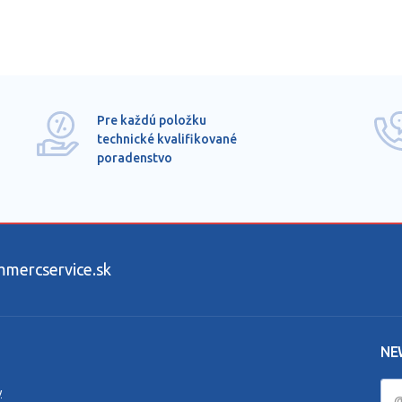
Pre každú položku
technické kvalifikované
poradenstvo
ercservice.sk
NE
y