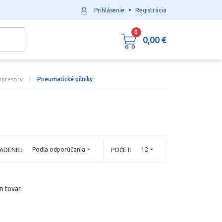
•
Prihlásenie
Registrácia
0
0,00 €
mpresory
Pneumatické pilníky
Podľa odporúčania
12
ADENIE:
POČET:
n tovar.