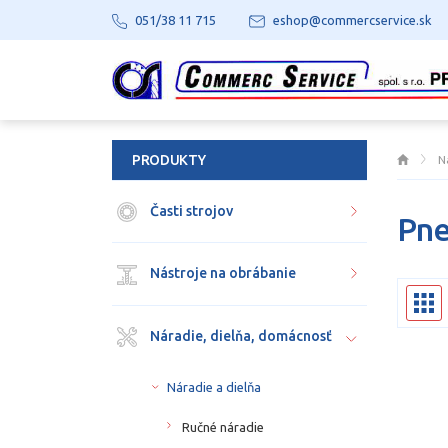
051/38 11 715
eshop@commercservice.sk
PRODUKTY
N
Časti strojov
Pne
Nástroje na obrábanie
Náradie, dielňa, domácnosť
Náradie a dielňa
Ručné náradie