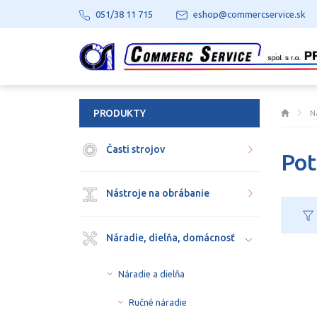
051/38 11 715
eshop@commercservice.sk
PRODUKTY
N
Časti strojov
Pot
Nástroje na obrábanie
Náradie, dielňa, domácnosť
Náradie a dielňa
Ručné náradie