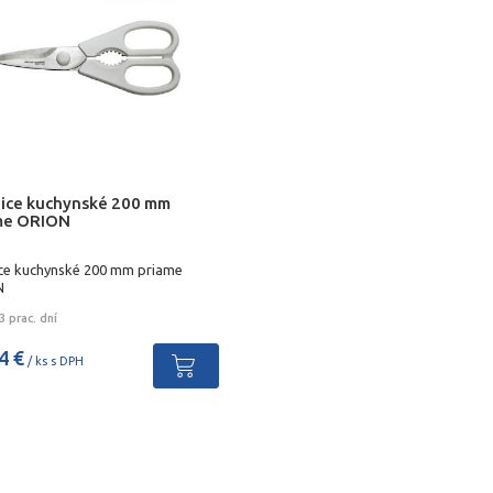
ice kuchynské 200 mm
me ORION
ce kuchynské 200 mm priame
N
 prac. dní
4 €
/ ks s DPH