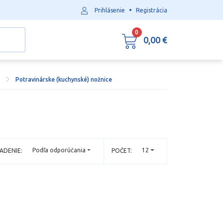
•
Prihlásenie
Registrácia
0
0,00 €
e
Potravinárske (kuchynské) nožnice
Podľa odporúčania
12
ADENIE:
POČET: