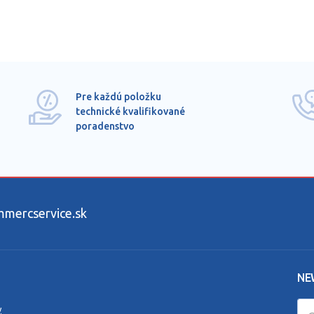
Pre každú položku
technické kvalifikované
poradenstvo
ercservice.sk
NE
y