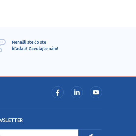
Ponu
Nenašli ste čo ste
mimo
hľadali? Zavolajte nám!
dopy
pros
WSLETTER