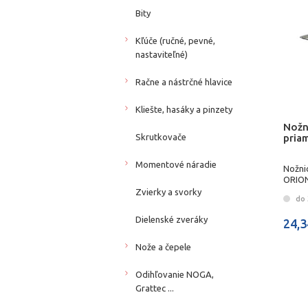
Bity
Kľúče (ručné, pevné,
nastaviteľné)
Račne a nástrčné hlavice
Kliešte, hasáky a pinzety
Nožn
pria
Skrutkovače
Momentové náradie
Nožni
ORIO
Zvierky a svorky
do 3
Dielenské zveráky
24,3
Nože a čepele
Odihľovanie NOGA,
Grattec ...