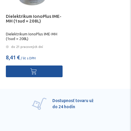
Dielektrikum IonoPlus IME-
MH (1sud = 208L)
Dielektrikum IonoPlus IME-MH
(1sud = 208L)
do 21 pracovných dní
8,41 €
/ lit s DPH
Dostupnosť tovaru už
do 24 hodín