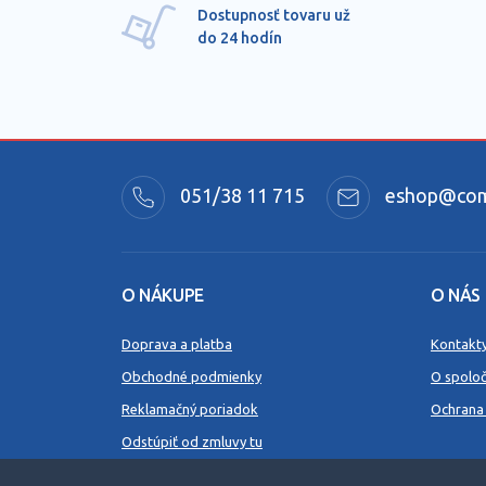
Dostupnosť tovaru už
do 24 hodín
051/38 11 715
eshop@comm
O NÁKUPE
O NÁS
Doprava a platba
Kontakt
Obchodné podmienky
O spoloč
Reklamačný poriadok
Ochrana
Odstúpiť od zmluvy tu