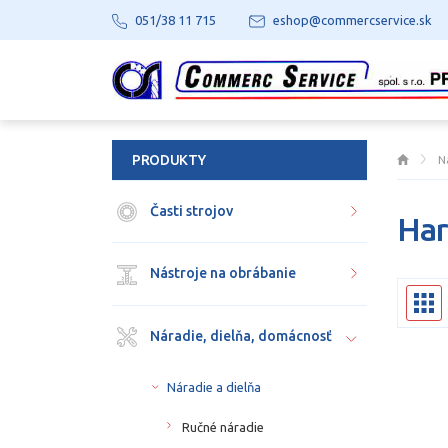
051/38 11 715
eshop@commercservice.sk
PRODUKTY
N
Časti strojov
Har
Nástroje na obrábanie
Náradie, dielňa, domácnosť
Náradie a dielňa
Ručné náradie