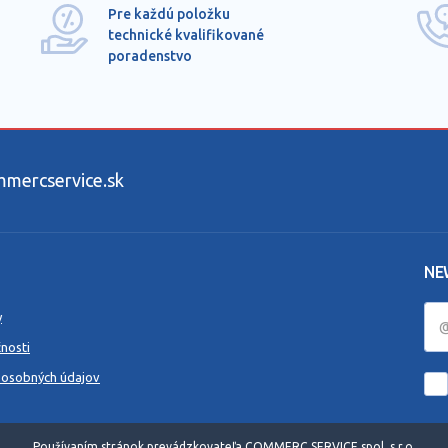
Pre každú položku
technické kvalifikované
poradenstvo
ercservice.sk
NE
y
nosti
 osobných údajov
Používaním stránok prevádzkovateľa COMMERC SERVICE spol. s r.o.