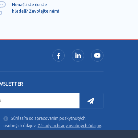
Ponu
Nenašli ste čo ste
mimo
hľadali? Zavolajte nám!
dopy
pros
WSLETTER
Súhlasím so spracovaním poskytnutých
osobných údajov.
Zásady ochrany osobných údajov
.