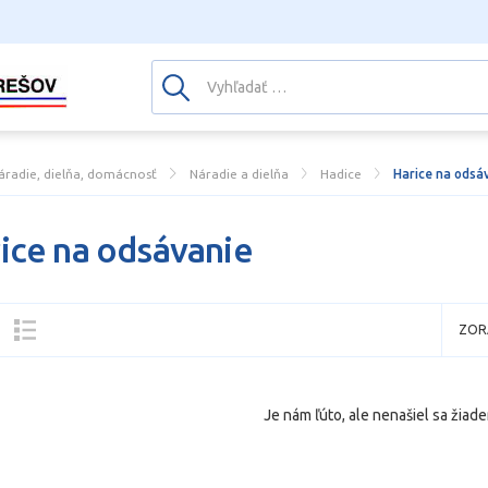
áradie, dielňa, domácnosť
Náradie a dielňa
Hadice
Harice na odsá
ice na odsávanie
ZOR
Je nám ľúto, ale nenašiel sa žiade