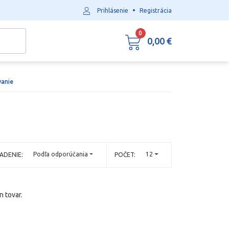
•
Prihlásenie
Registrácia
0
0,00 €
vanie
Podľa odporúčania
12
ADENIE:
POČET:
n tovar.