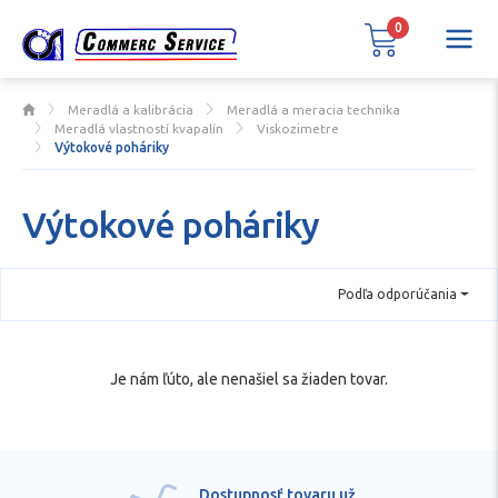
0
Meradlá a kalibrácia
Meradlá a meracia technika
Meradlá vlastností kvapalín
Viskozimetre
Výtokové poháriky
Výtokové poháriky
Podľa odporúčania
Je nám ľúto, ale nenašiel sa žiaden tovar.
Dostupnosť tovaru už