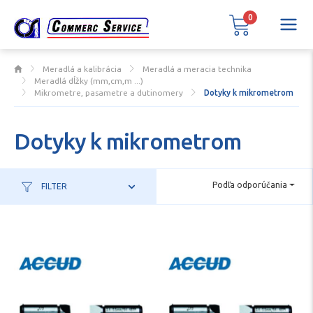
0
Meradlá a kalibrácia
Meradlá a meracia technika
Meradlá dĺžky (mm,cm,m ...)
Mikrometre, pasametre a dutinomery
Dotyky k mikrometrom
Dotyky k mikrometrom
Podľa odporúčania
FILTER