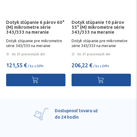
Dotyk stúpanie 6 párov 60°
Dotyk stúpanie 10 párov
(M) mikrometre série
55° (M) mikrometre série
343/333 na meranie
343/333 na meranie
závitov
závitov
Dotyk stúpanie pre mikrometre
Dotyk stúpanie pre mikrometre
série 343/333 na meranie
série 343/333 na meranie
závitovD
závitovD
do 21 pracovných dní
do 21 pracovných dní
121,55 €
206,22 €
/ ks s DPH
/ ks s DPH
Pre každú položku
technické kvalifikované
poradenstvo