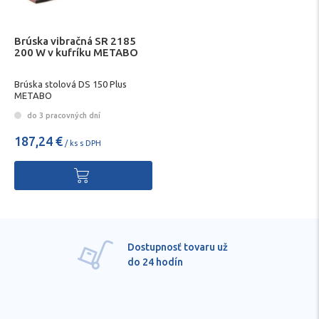
Brúska vibračná SR 2185
200 W v kufríku METABO
Brúska stolová DS 150 Plus
METABO
do 3 pracovných dní
187,24 €
/ ks s DPH
Dostupnosť tovaru už
do 24 hodín