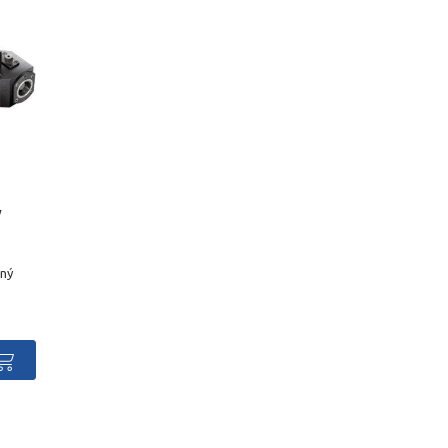
ý
rný