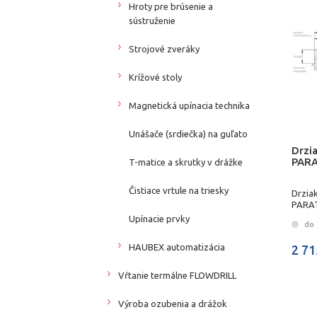
Hroty pre brúsenie a
sústruženie
Strojové zveráky
Krížové stoly
Magnetická upínacia technika
Unášače (srdiečka) na guľato
Drzi
PARA
T-matice a skrutky v drážke
Čistiace vrtule na triesky
Drzia
PARAT
Upínacie prvky
do 
HAUBEX automatizácia
2 71
Vŕtanie termálne FLOWDRILL
Výroba ozubenia a drážok