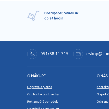
Dostupnosť tovaru už
do 24 hodín
051/38 11 715
eshop@comm
O NÁKUPE
O NÁS
Doprava a platba
Kontakt
Obchodné podmienky
O spoloč
Reklamačný poriadok
Ochrana
Odstúpiť od zmluvy tu