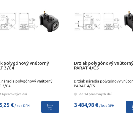
ak polygónový vnútorný
Drziak polygónový vnútorn
T 3/C4
PARAT 4/C5
k náradia polygónový vnútorný
Drziak náradia polygónový vnúto
 3/C4
PARAT 4/C5
14 pracovných dní
do 14 pracovných dní
5,25 €
3 484,98 €
/ ks s DPH
/ ks s DPH