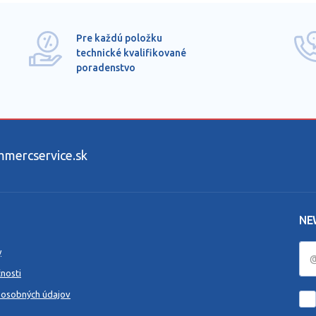
Pre každú položku
technické kvalifikované
poradenstvo
ercservice.sk
NE
y
nosti
 osobných údajov