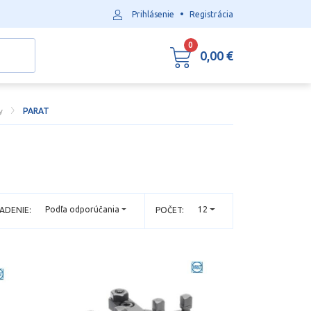
•
Prihlásenie
Registrácia
0
0,00 €
y
PARAT
Podľa odporúčania
12
ADENIE:
POČET: