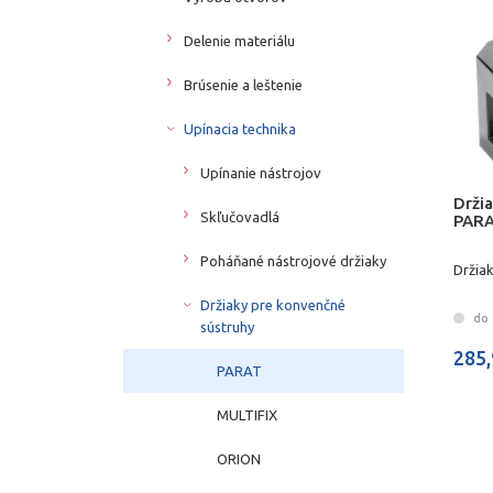
Delenie materiálu
Brúsenie a leštenie
Upínacia technika
Upínanie nástrojov
Drži
Skľučovadlá
PAR
Poháňané nástrojové držiaky
Držia
Držiaky pre konvenčné
do 
sústruhy
285,
PARAT
MULTIFIX
ORION