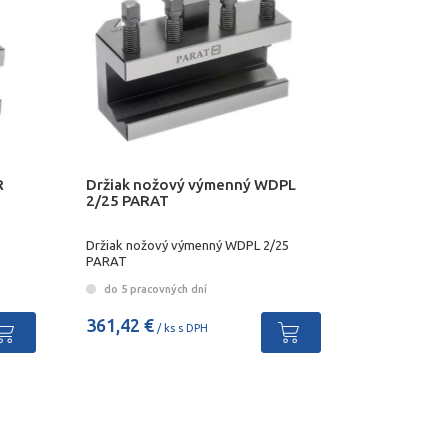
R
Držiak nožový výmenný WDPL
2/25 PARAT
Držiak nožový výmenný WDPL 2/25
PARAT
do 5 pracovných dní
361,42 €
/ ks s DPH