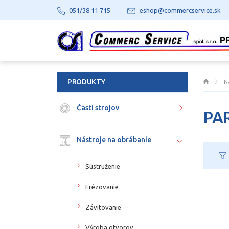
051/38 11 715
eshop@commercservice.sk
PRODUKTY
N
Časti strojov
PA
Nástroje na obrábanie
Sústruženie
Frézovanie
Závitovanie
Výroba otvorov