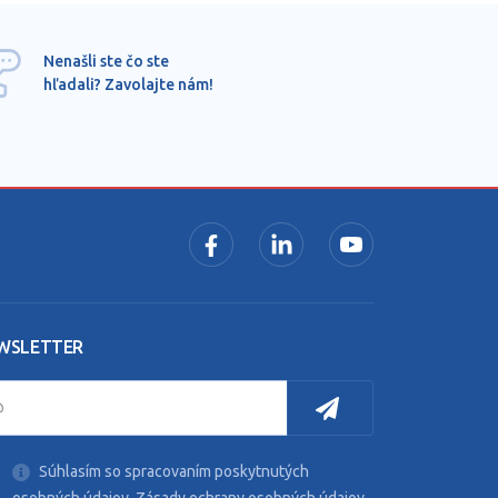
Ponu
Nenašli ste čo ste
mimo
hľadali? Zavolajte nám!
dopy
pros
WSLETTER
Súhlasím so spracovaním poskytnutých