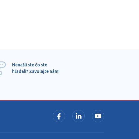
Ponu
Nenašli ste čo ste
mimo
hľadali? Zavolajte nám!
dopy
pros