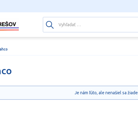
ahco
hco
Je nám ľúto, ale nenašiel sa žiade