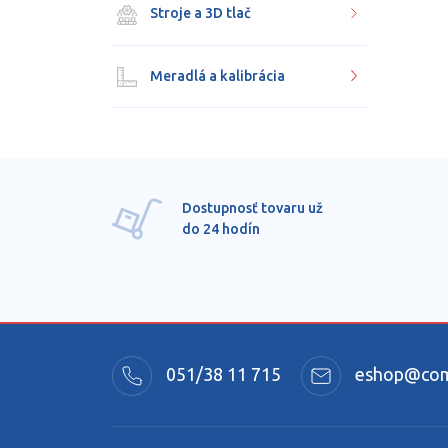
Stroje a 3D tlač
Meradlá a kalibrácia
Dostupnosť tovaru už
do 24 hodín
051/38 11 715
eshop@comm