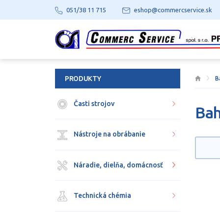
051/38 11 715
eshop@commercservice.sk
PRODUKTY
B
Časti strojov
Ba
Nástroje na obrábanie
Náradie, dielňa, domácnosť
Technická chémia