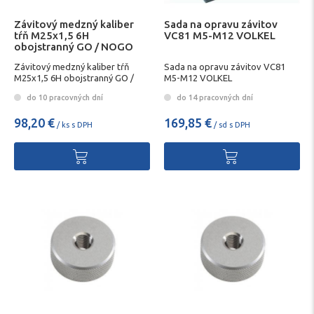
Závitový medzný kaliber
Sada na opravu závitov
tŕň M25x1,5 6H
VC81 M5-M12 VOLKEL
obojstranný GO / NOGO
Závitový medzný kaliber tŕň
Sada na opravu závitov VC81
M25x1,5 6H obojstranný GO /
M5-M12 VOLKEL
NOGO
do 10 pracovných dní
do 14 pracovných dní
98,20 €
169,85 €
/ ks s DPH
/ sd s DPH