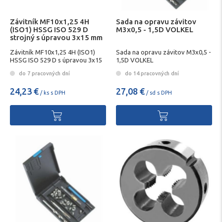
Závitník MF10x1,25 4H
Sada na opravu závitov
(ISO1) HSSG ISO 529 D
M3x0,5 - 1,5D VOLKEL
strojný s úpravou 3x15 mm
Závitník MF10x1,25 4H (ISO1)
Sada na opravu závitov M3x0,5 -
HSSG ISO 529 D s úpravou 3x15
1,5D VOLKEL
mm
do 7 pracovných dní
do 14 pracovných dní
24,23 €
27,08 €
/ ks s DPH
/ sd s DPH