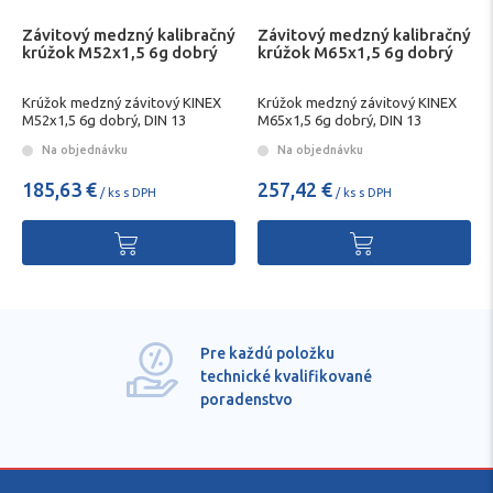
Závitový medzný kalibračný
Závitový medzný kalibračný
krúžok M52x1,5 6g dobrý
krúžok M65x1,5 6g dobrý
Krúžok medzný závitový KINEX
Krúžok medzný závitový KINEX
M52x1,5 6g dobrý, DIN 13
M65x1,5 6g dobrý, DIN 13
Na objednávku
Na objednávku
185,63 €
257,42 €
/ ks s DPH
/ ks s DPH
Pre každú položku
technické kvalifikované
poradenstvo