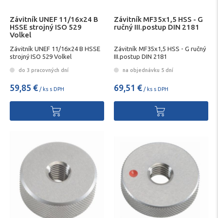
Závitník UNEF 11/16x24 B
Závitník MF35x1,5 HSS - G
HSSE strojný ISO 529
ručný III.postup DIN 2181
Volkel
Závitník UNEF 11/16x24 B HSSE
Závitník MF35x1,5 HSS - G ručný
strojný ISO 529 Volkel
III.postup DIN 2181
do 3 pracovných dní
na objednávku 5 dní
59,85 €
69,51 €
/ ks s DPH
/ ks s DPH