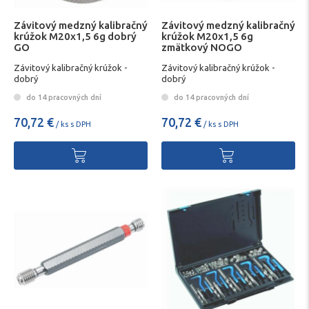
Závitový medzný kalibračný
Závitový medzný kalibračný
krúžok M20x1,5 6g dobrý
krúžok M20x1,5 6g
GO
zmätkový NOGO
Závitový kalibračný krúžok -
Závitový kalibračný krúžok -
dobrý
dobrý
do 14 pracovných dní
do 14 pracovných dní
70,72 €
70,72 €
/ ks s DPH
/ ks s DPH