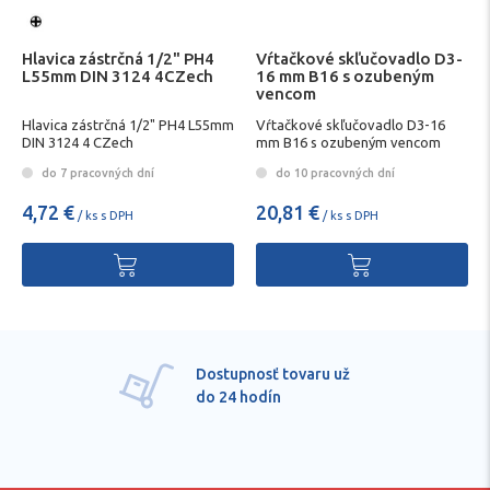
Hlavica zástrčná 1/2" PH4
Vŕtačkové skľučovadlo D3-
L55mm DIN 3124 4CZech
16 mm B16 s ozubeným
vencom
Hlavica zástrčná 1/2" PH4 L55mm
Vŕtačkové skľučovadlo D3-16
DIN 3124 4 CZech
mm B16 s ozubeným vencom
do 7 pracovných dní
do 10 pracovných dní
4,72 €
20,81 €
/ ks s DPH
/ ks s DPH
Dostupnosť tovaru už
do 24 hodín