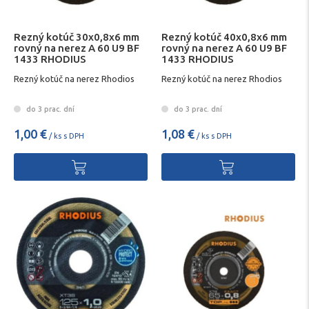
Rezný kotúč 30x0,8x6 mm
Rezný kotúč 40x0,8x6 mm
rovný na nerez A 60 U9 BF
rovný na nerez A 60 U9 BF
1433 RHODIUS
1433 RHODIUS
Rezný kotúč na nerez Rhodios
Rezný kotúč na nerez Rhodios
do 3 prac. dní
do 3 prac. dní
1,00 €
1,08 €
/ ks s DPH
/ ks s DPH