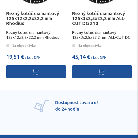
Rezný kotúč diamantový
Rezný kotúč diamantový
125x12x2,2x22,2 mm
125x3x2,5x22,2 mm ALL-
Rhodius
CUT DG 210
Rezný kotúč diamantový
Rezný kotúč diamantový
125x12x2,2x22,2 mm Rhodius
125x3x2,5x22,2 mm ALL-CUT DG
210
Na objednávku
Na objednávku
19,51 €
45,14 €
/ ks s DPH
/ ks s DPH
ru už
Pre každú položku
technické kvalifikov
poradenstvo