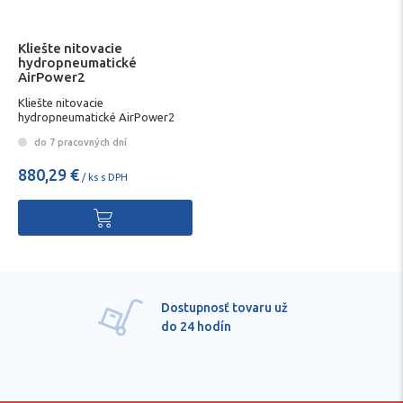
Kliešte nitovacie
hydropneumatické
AirPower2
Kliešte nitovacie
hydropneumatické AirPower2
do 7 pracovných dní
880,29 €
/ ks s DPH
Dostupnosť tovaru už
do 24 hodín