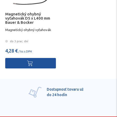
Magnetický ohybný
vyťahovák D5 x L400 mm
Bauer & Bocker
Magnetický ohybný vyťahovák
do 3 prac. dní
4,28 €
/ ks s DPH
Dostupnosť tovaru už
do 24 hodín