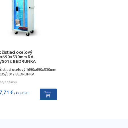
 čistiací oceľový
x690x530mm RAL
/5012 BEDRUNKA
 čistiací oceľový 1690x690x530mm
035/5012 BEDRUNKA
objednávku
7,71 €
/ ks s DPH