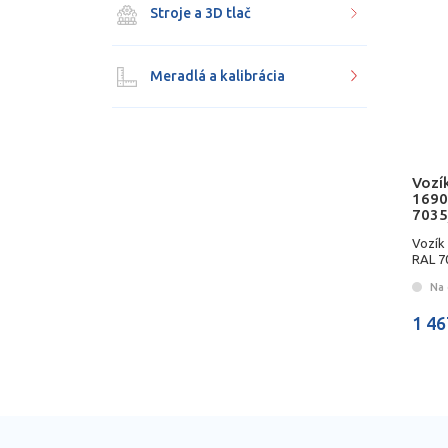
Stroje a 3D tlač
Meradlá a kalibrácia
Vozík
1690
7035
Vozík
RAL 7
Na 
1 46