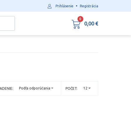
•
Prihlásenie
Registrácia
0
0,00 €
Podľa odporúčania
12
ADENIE:
POČET: