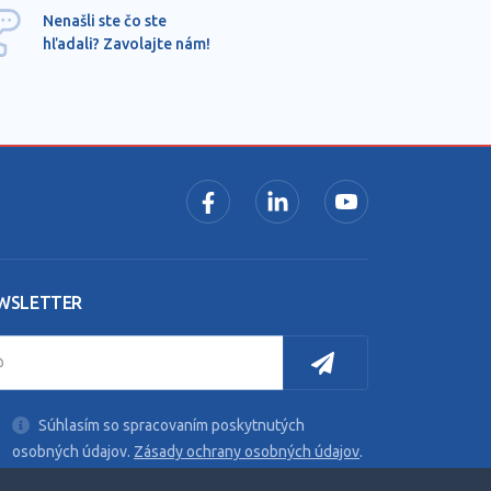
Ponu
Nenašli ste čo ste
mimo
hľadali? Zavolajte nám!
dopy
pros
WSLETTER
Súhlasím so spracovaním poskytnutých
osobných údajov.
Zásady ochrany osobných údajov
.