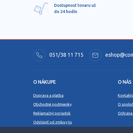
Dostupnosť tovaru už
do 24 hodín
051/38 11 715
eshop@comm
O NÁKUPE
O NÁS
Doprava a platba
Kontakt
Obchodné podmienky
O spoloč
Reklamačný poriadok
Ochrana
Odstúpiť od zmluvy tu