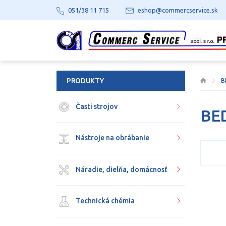
051/38 11 715
eshop@commercservice.sk
PRODUKTY
B
Časti strojov
BE
Nástroje na obrábanie
Náradie, dielňa, domácnosť
Technická chémia