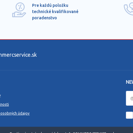
Pre každú položku
technické kvalifikované
poradenstvo
ercservice.sk
NE
y
nosti
 osobných údajov