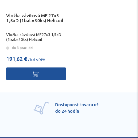
Vložka závitová MF 27x3
1,5xD (1bal.=30ks) Helicoil
Vložka závitová MF27x3 1,5xD
(1bal.=30ks) Helicoil
do 3 prac. dní
191,62 €
/ bal s DPH
Dostupnosť tovaru už
do 24 hodín