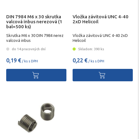
DIN 7984 M6 x 30 skrutka
Vložka závitová UNC 4-40
valcová inbus nerezová (1
2xD Helicoil
bal=500 ks)
Skrutka M6 x 30 DIN 7984 nerez
Vložka závitová UNC 4-40 2xD
valcová inbus
Helicoil
do 14 pracovných dní
Skladom: 390 ks
0,19 €
0,22 €
/ ks s DPH
/ ks s DPH