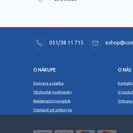
051/38 11 715
eshop@comm
O NÁKUPE
O NÁS
Doprava a platba
Kontakt
Obchodné podmienky
O spoloč
Reklamačný poriadok
Ochrana
Odstúpiť od zmluvy tu