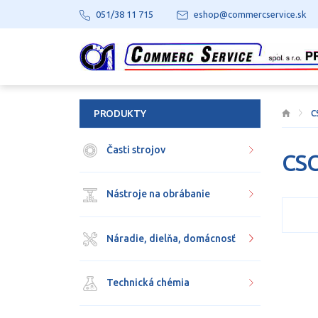
051/38 11 715
eshop@commercservice.sk
PRODUKTY
C
Časti strojov
CS
Nástroje na obrábanie
Náradie, dielňa, domácnosť
Technická chémia