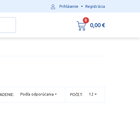
•
Prihlásenie
Registrácia
0
0,00 €
Podľa odporúčania
12
ADENIE:
POČET: