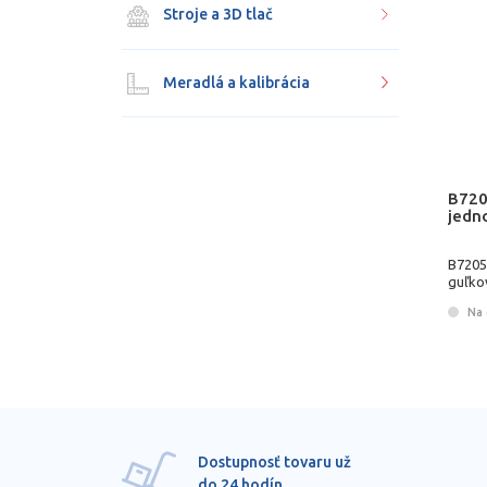
Stroje a 3D tlač
Meradlá a kalibrácia
B720
jedn
B7205
guľko
Na 
Dostupnosť tovaru už
do 24 hodín