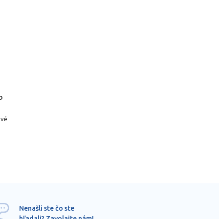
o
ové
Ponu
Nenašli ste čo ste
mimo
hľadali? Zavolajte nám!