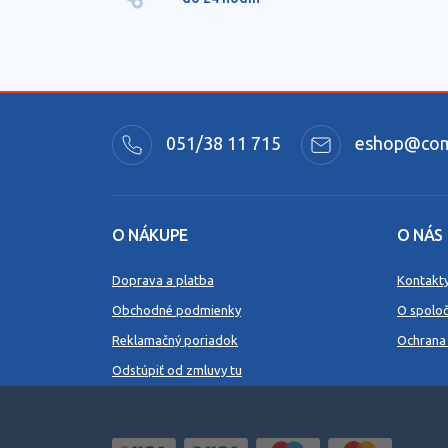
051/38 11 715
eshop@comm
O NÁKUPE
O NÁS
Doprava a platba
Kontakt
Obchodné podmienky
O spoloč
Reklamačný poriadok
Ochrana
Odstúpiť od zmluvy tu