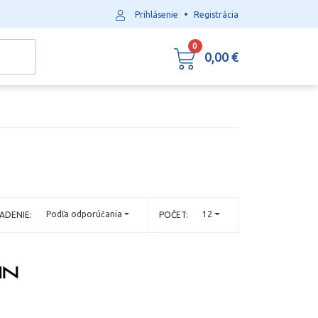
•
Prihlásenie
Registrácia
0
0,00 €
Podľa odporúčania
12
ADENIE:
POČET: