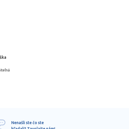
ýška
iteľná
Ponu
Nenašli ste čo ste
mimo
hľadali? Zavolajte nám!