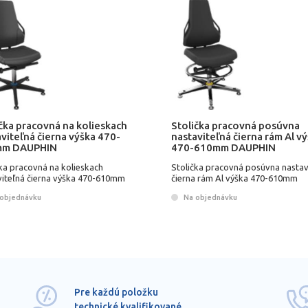
čka pracovná na kolieskach
Stolička pracovná posúvna
viteľná čierna výška 470-
nastaviteľná čierna rám Al v
mm DAUPHIN
470-610mm DAUPHIN
ka pracovná na kolieskach
Stolička pracovná posúvna nastav
viteľná čierna výška 470-610mm
čierna rám Al výška 470-610mm
HIN
DAUPHIN
objednávku
Na objednávku
Pre každú položku
technické kvalifikované