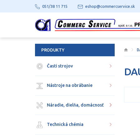
051/38 11 715
eshop@commercservice.sk
PRODUKTY
D
Časti strojov
DA
Nástroje na obrábanie
Náradie, dielňa, domácnosť
Technická chémia