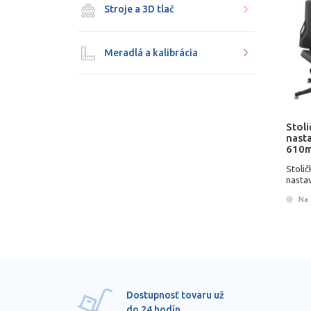
Stroje a 3D tlač
Meradlá a kalibrácia
Stoli
nasta
610
Stolič
nasta
DAUP
Na 
Dostupnosť tovaru už
do 24 hodín