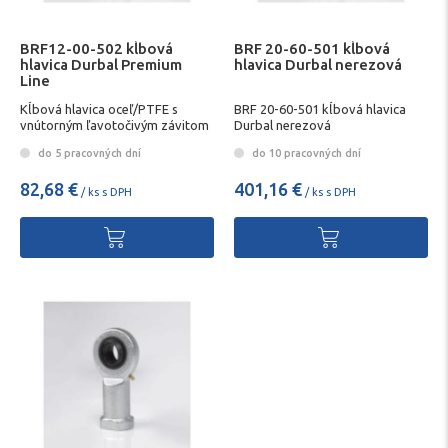
BRF12-00-502 kĺbová
BRF 20-60-501 kĺbová
hlavica Durbal Premium
hlavica Durbal nerezová
Line
Kĺbová hlavica oceľ/PTFE s
BRF 20-60-501 kĺbová hlavica
vnútorným ľavotočivým závitom
Durbal nerezová
do 5 pracovných dní
do 10 pracovných dní
82,68 €
401,16 €
/ ks s DPH
/ ks s DPH