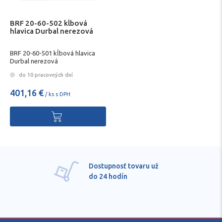
BRF 20-60-502 kĺbová
hlavica Durbal nerezová
BRF 20-60-501 kĺbová hlavica
Durbal nerezová
do 10 pracovných dní
401,16 €
/ ks s DPH
Dostupnosť tovaru už
do 24 hodín