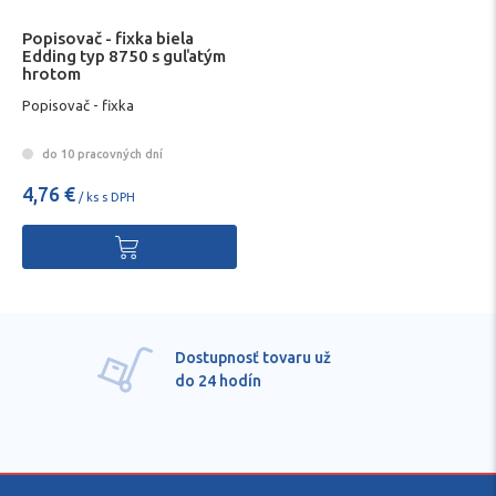
Popisovač - fixka biela
Edding typ 8750 s guľatým
hrotom
Popisovač - fixka
do 10 pracovných dní
4,76 €
/ ks s DPH
Pre každú položku
technické kvalifikované
poradenstvo